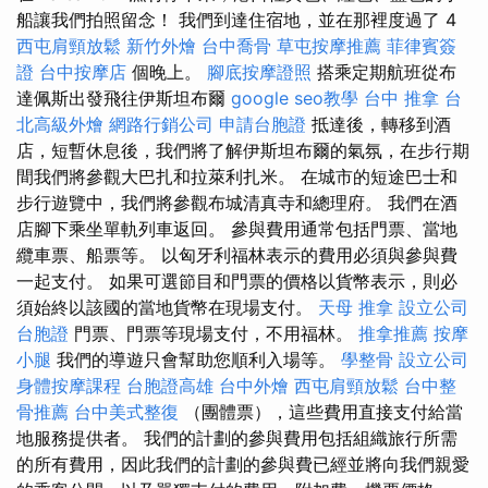
船讓我們拍照留念！ 我們到達住宿地，並在那裡度過了 4
西屯肩頸放鬆
新竹外燴
台中喬骨
草屯按摩推薦
菲律賓簽
證
台中按摩店
個晚上。
腳底按摩證照
搭乘定期航班從布
達佩斯出發飛往伊斯坦布爾
google seo教學
台中 推拿
台
北高級外燴
網路行銷公司
申請台胞證
抵達後，轉移到酒
店，短暫休息後，我們將了解伊斯坦布爾的氣氛，在步行期
間我們將參觀大巴扎和拉萊利扎米。 在城市的短途巴士和
步行遊覽中，我們將參觀布城清真寺和總理府。 我們在酒
店腳下乘坐單軌列車返回。 參與費用通常包括門票、當地
纜車票、船票等。 以匈牙利福林表示的費用必須與參與費
一起支付。 如果可選節目和門票的價格以貨幣表示，則必
須始終以該國的當地貨幣在現場支付。
天母 推拿
設立公司
台胞證
門票、門票等現場支付，不用福林。
推拿推薦
按摩
小腿
我們的導遊只會幫助您順利入場等。
學整骨
設立公司
身體按摩課程
台胞證高雄
台中外燴
西屯肩頸放鬆
台中整
骨推薦
台中美式整復
（團體票），這些費用直接支付給當
地服務提供者。 我們的計劃的參與費用包括組織旅行所需
的所有費用，因此我們的計劃的參與費已經並將向我們親愛