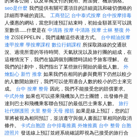
的乘客公開，以及單獨支付的費用、附加費、機票價格。
seo是什麼
我們提供有關可選項目的詳細資訊和確切價格的
詳細而準確的資訊。
工商登記
台中泰式按摩
台中按摩排毒
人優惠的網站，當您到達預訂結束時，初始金額甚至可以跳
至數倍......什麼是在
中清路 按摩
中清路 按摩
士林 整復
外
燴
Z(S)EPPELIN，我們遠離這些表達方式。
台中精油按摩
逢甲按摩
學按摩課程
數位行銷課程
所採取路線的交通狀
況、過境所需的等待時間、天氣狀況以及旅行團的組成，在
這種情況下，我們在協調個別團體時請給予旅客理解。 在
我們的計劃中，我們指出了某些旅行開始的最低人數。
外
燴點心
新竹 推拿
如果我們在相同的參與費用下仍然以較少
的人數開始旅行，我們可以使用適合人數的較小的巴士來完
成。
台中 按摩 整骨
因此，我們不能接受您的賠償要求。
中式外燴
如果也可以搭乘飛機加入巴士團體，出發條件是
達到巴士和飛機乘客聯合預訂的最低巴士乘客人數。
旅行
社代辦護照
大里 整骨
天母 撥筋
如果是線上預訂，您的訂
單將被視為相同預訂，並須遵守與個人書面訂單相同的取消
條件。
卡式台胞證
台中排毒推薦
外燴推薦
台中 整骨
台胞
證照片
發送線上預訂並經系統確認即視為已接受的旅行合