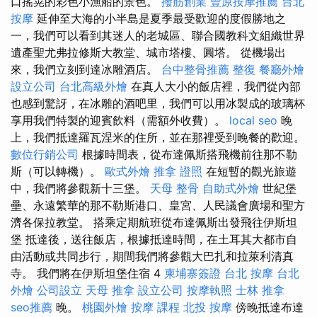
口搖晃的彩色小漁船的景色。
撥筋創業
豐原按摩推薦
台北
按摩
延伸至大海的小半島是夏季最受歡迎的度假勝地之
一，我們可以看到其迷人的老城區、聯合國教科文組織世界
遺產聖尤弗拉修斯大教堂、城市塔樓、圓塔。 從機場出
來，我們立刻到達冰雕酒店。
台中整骨推薦
整復
餐廳外燴
設立公司
台北高級外燴
在真人大小的飯店裡，我們從內部
也感到驚訝，在冰雕的酒吧里，我們可以用冰製成的玻璃杯
享用我們特製的迎賓飲料（需額外收費）。
local seo
晚
上，我們抵達羅瓦涅米的住所，並在那裡受到晚餐的歡迎。
數位行銷公司
根據時間表，從布達佩斯搭飛機前往那不勒
斯（可以轉機）。
歐式外燴
推拿 證照
在短暫的觀光旅遊
中，我們將參觀新十三堡。
天母 整骨
自助式外燴
世紀堡
壘、永遠繁華的那不勒斯港口、皇宮、人民議會廣場和聖方
濟各保拉教堂。 搭乘定期航班從布達佩斯出發飛往伊斯坦
堡 抵達後，送往飯店，根據抵達時間，在土耳其大都市自
由活動或共同步行，期間我們將參觀大巴扎和拉萊利清真
寺。 我們將在伊斯坦堡住宿 4
柬埔寨簽證
台北 按摩
台北
外燴
公司設立
天母 推拿
設立公司
按摩執照
士林 推拿
seo推薦
晚。
桃園外燴
按摩 課程
北投 按摩
傍晚抵達布達