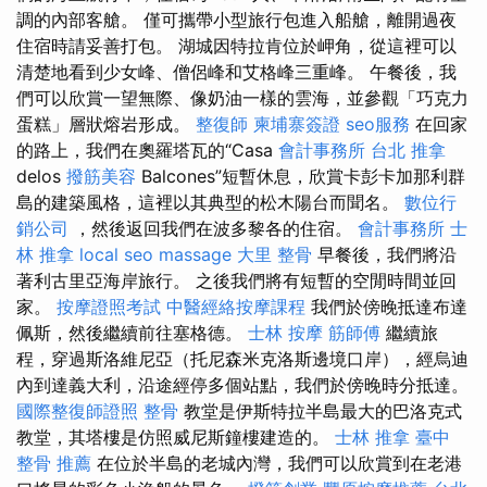
調的內部客艙。 僅可攜帶小型旅行包進入船艙，離開過夜
住宿時請妥善打包。 湖城因特拉肯位於岬角，從這裡可以
清楚地看到少女峰、僧侶峰和艾格峰三重峰。 午餐後，我
們可以欣賞一望無際、像奶油一樣的雲海，並參觀「巧克力
蛋糕」層狀熔岩形成。
整復師
柬埔寨簽證
seo服務
在回家
的路上，我們在奧羅塔瓦的“Casa
會計事務所
台北 推拿
delos
撥筋美容
Balcones”短暫休息，欣賞卡彭卡加那利群
島的建築風格，這裡以其典型的松木陽台而聞名。
數位行
銷公司
，然後返回我們在波多黎各的住宿。
會計事務所
士
林 推拿
local seo
massage
大里 整骨
早餐後，我們將沿
著利古里亞海岸旅行。 之後我們將有短暫的空閒時間並回
家。
按摩證照考試
中醫經絡按摩課程
我們於傍晚抵達布達
佩斯，然後繼續前往塞格德。
士林 按摩
筋師傅
繼續旅
程，穿過斯洛維尼亞（托尼森米克洛斯邊境口岸），經烏迪
內到達義大利，沿途經停多個站點，我們於傍晚時分抵達。
國際整復師證照
整骨
教堂是伊斯特拉半島最大的巴洛克式
教堂，其塔樓是仿照威尼斯鐘樓建造的。
士林 推拿
臺中
整骨 推薦
在位於半島的老城內灣，我們可以欣賞到在老港