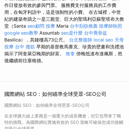
作日發放有效的參與門票。 服務費支付服務員的工作費
用，在匈牙利語中，這是強制性的小費。 在古城裡，中世
紀的建築奇蹟之一是三殿堂、巨大的聖瑪利亞蘇聖塔布大教
堂（Santa
seo顧問
按摩
Maria
台中刮痧推薦
按摩師執照
google seo教學
Assuntab
seo是什麼
台中喬骨盆
Basilica），其鐘樓高73公尺。
台北整復師
local seo
天母
按摩
台中 撥筋
早期的基督教馬賽克、珍貴的壁畫和洗禮池
揭示了阿奎萊亞晚期的財富。
推拿
傍晚抵達布達佩斯，然
後繼續前往塞格德。
國際網站 SEO：如何瞄準全球受眾-SEO公司
國際網站 SEO：如何瞄準全球受眾-SEO公司
在全球擴大線上業務是一個重大的成長機會，但它也帶來了獨
特的挑戰。為國際網站實施有效的 SEO 策略可確保您成功接觸
並吸引全球受眾。