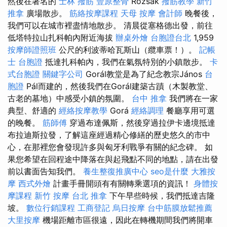
然後在著名的
士林 撥筋
豐原整骨
Rózsák
撥筋教學
新竹
推拿
廣場散步。
筋絡按摩課程
天母 按摩
會計師
晚餐後，
我們可以在城市裡盡情地散步。 清晨從塞格德出發，前往
低塔特拉山扎科帕內附近海拔
辦桌外燴
台胞證台北
1,959
按摩師證照班
公尺的利波蒂哈瓦斯山（纜車票！）。
記帳
士
台胞證
抵達扎科帕內，我們在氣氛特別的小鎮散步。
卡
式台胞證
關鍵字公司
Gorál教堂是為了紀念教宗János
台
胞證
Pál而建的，然後我們在Gorál建築古蹟（木製教堂、
古老的墓地）中感受小鎮的氛圍。
台中 推拿
我們將在一家
典型、舒適的
經絡按摩教學
Gorá
經絡調理
餐廳享用可選
的晚餐。
筋師傅
穿過布達佩斯，然後穿過拉伊卡邊境抵達
布拉迪斯拉發，了解這座經過精心修繕的歷史悠久的市中
心，在那裡您會發現許多與匈牙利戰爭有關的紀念碑。 如
果您希望在回程途中降落在與起飛點不同的地點，請在出發
前以書面告知我們。
養生整復推廣中心
seo是什麼
大雅按
摩
西式外燴
計畫手冊開頭有有關轉乘選項的資訊！
身體按
摩課程
新竹 按摩
台北 推拿
下午早些時候，我們抵達吉隆
坡。
數位行銷課程
工商登記
烏日按摩
台中筋膜放鬆推薦
大里按摩
機場距離市區很遠，因此在轉機期間我們將開車