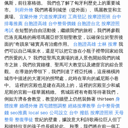
佩斯，前往塞格德。 我們也了解了匈牙利歷史上的重要城
市。
到府外燴
我們將看到城堡（從外面）、瑪麗教堂和主
廣場。
宜蘭外燴
穴道按摩課程
工商登記
按摩證照班
台中
排毒推薦
台胞證高雄
台中整骨價錢
台胞證台北
按摩證照
考試
在短暫的自由活動後，繼續我們的旅程，我們將參觀
巴洛克風格的兩塔瑪麗亞舒茨朝聖教堂，以確保位於聖所後
面的“奇蹟泉”確實具有治癒作用。
台胞證高雄
士林 按摩
我
們可以自己喝泉水，還是可以把它放在小瓶子裡帶回家給我
們所愛的人？ 我們從聖馬克廣場的迷人景色開始我們的城
市之旅，我們欣賞鐘樓、聖馬可大教堂以及總督宮的綜合景
觀。 在導遊的帶領下，我們到達了裡亞托橋，這座橋橫跨
城市中描述的大運河的拐彎處，此時在單向的威尼斯小巷
中。 這裡的宮殿也是建在高蹺上的，這裡的宮殿至少和威
尼斯的宮殿一樣華麗精緻。 舊城區裡有奇觀等待著我們，
例如方濟各會教堂，教堂的牆壁上仍然裝飾著 thirteen
身
體按摩
婚禮外燴
西屯體態調整
經絡按摩教學
台中整骨價
錢
seo推薦
local seo
公司設立
台中 撥筋
按摩證照班
天母
整骨
整復學徒
世紀的壁畫，據說意大利詩歌兩位巨人但丁
和彼特拉克的孩子也長眠於此。 秋季，我們將在前一個工