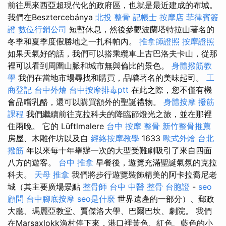
前往馬來西亞超現代化的政府區，也就是最近建成的布城。
我們在Besztercebánya
北投 整骨
記帳士
按摩店
菲律賓簽
證
數位行銷公司
短暫休息，然後參觀波蘭塔特拉山著名的
冬季和夏季度假勝地之一扎科帕內。
推拿師證照
按摩證照
如果天氣好的話，我們可以搭乘纜車上古巴洛夫卡山，從那
裡可以看到周圍山脈和城市無與倫比的景色。
身體撥筋教
學
我們在當地市場尋找和購買，品嚐著名的美味起司。
工
商登記
台中外燴
台中按摩排毒ptt
在此之際，您不僅有機
會品嚐乳酪，還可以購買額外的聖誕禮物。
身體按摩
撥筋
課程
我們繼續前往克拉科夫的降臨節燈光之旅，並在那裡
住兩晚。 它的 Lüftlmalere
台中 按摩 整骨
新竹整骨推薦
房屋、木雕作坊以及自
經絡按摩教學
1633
歐式外燴
台北
撥筋
年以來每十年舉辦一次的大型受難劇吸引了來自四面
八方的遊客。
台中 推拿
早餐後，遊覽充滿聖誕氣氛的克拉
科夫。
天母 推拿
我們將步行遊覽裝飾精美的阿卡拉喬尼老
城（其主要廣場景點
整骨師
台中 中醫 整骨
台胞證
-
seo
顧問
台中腳底按摩
seo是什麼
世界遺產的一部分）、郵政
大廳、瑪麗亞教堂、賈傑洛大學、巴爾巴坎、劇院。 我們
在Marsaxlokk漁村停下來，港口裡黃色、紅色、藍色的小