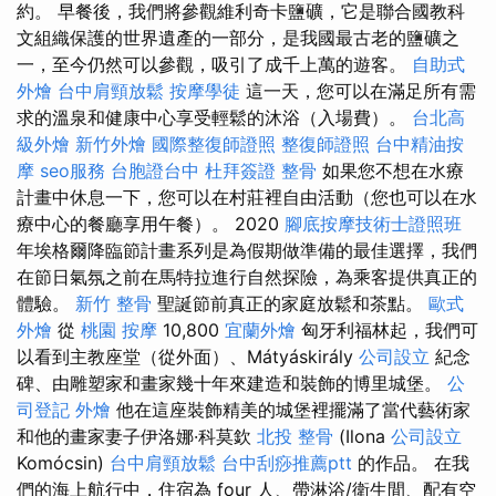
約。 早餐後，我們將參觀維利奇卡鹽礦，它是聯合國教科
文組織保護的世界遺產的一部分，是我國最古老的鹽礦之
一，至今仍然可以參觀，吸引了成千上萬的遊客。
自助式
外燴
台中肩頸放鬆
按摩學徒
這一天，您可以在滿足所有需
求的溫泉和健康中心享受輕鬆的沐浴（入場費）。
台北高
級外燴
新竹外燴
國際整復師證照
整復師證照
台中精油按
摩
seo服務
台胞證台中
杜拜簽證
整骨
如果您不想在水療
計畫中休息一下，您可以在村莊裡自由活動（您也可以在水
療中心的餐廳享用午餐）。 2020
腳底按摩技術士證照班
年埃格爾降臨節計畫系列是為假期做準備的最佳選擇，我們
在節日氣氛之前在馬特拉進行自然探險，為乘客提供真正的
體驗。
新竹 整骨
聖誕節前真正的家庭放鬆和茶點。
歐式
外燴
從
桃園 按摩
10,800
宜蘭外燴
匈牙利福林起，我們可
以看到主教座堂（從外面）、Mátyáskirály
公司設立
紀念
碑、由雕塑家和畫家幾十年來建造和裝飾的博里城堡。
公
司登記
外燴
他在這座裝飾精美的城堡裡擺滿了當代藝術家
和他的畫家妻子伊洛娜·科莫欽
北投 整骨
(Ilona
公司設立
Komócsin)
台中肩頸放鬆
台中刮痧推薦ptt
的作品。 在我
們的海上航行中，住宿為 four 人、帶淋浴/衛生間、配有空