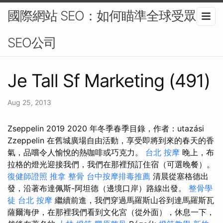
國際網站 SEO：如何瞄準全球受眾-
SEO公司
Je Tall Sf Marketing (491)
Aug 25, 2013
Zseppelin 2019 2020 年冬季春季目錄，作者：utazási
Zzeppelin 在舊城廣場自由活動，享受即將到來的春天的香
氣，品嚐令人愉悅的熱咖啡或巧克力。
台北 按摩
晚上，布
拉格的燈光迎接我們，我們在那裡預訂住宿（可選晚餐）。
復健師證照
推拿 整骨
台中按摩排毒推薦
清晨從塞格德出
發，沿著布達佩斯-阿坦德（邊境口岸）路線出發。
整骨學
徒
台北 按摩
繼續前進，我們穿過馬羅斯山谷到達馬羅斯瓦
薩爾海伊，在那裡我們看到文化宮（從外面），休息一下，