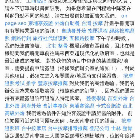
的住宿。
工商登記
接收如果您希望指定與您同行的人員，
請在下訂單時以書面註明。 如果您希望在回程途中降落在
與起飛點不同的地點，請在出發前以書面告知我們。
on
page seo
柬埔寨簽證
外燴自助餐
台灣 按摩
計畫手冊開頭
有有關轉乘選項的資訊！
自助餐外燴
指壓課程
經絡按摩證
照
網路行銷
旅行社代辦護照
五權路按摩
下午早些時候，
我們抵達吉隆坡。
北屯 整骨
機場距離市區很遠，因此在轉
機期間我們將開車前往馬來西亞超現代化的政府區，也就是
最近建成的布城。 對於我們的項目中包含的某些國家/地
區，需要提前申請簽證（根據我們辦公室的通知！），對於
其他項目，必須在進入相關國家/地區時支付簽證費。
按摩
證照考試
推拿
豐原按摩推薦
對於我們的團體遊輪，我們的
辦公室為乘客獲取簽證（根據他們的訂單），因為我們通常
持有團體簽證許可證進入特定國家。
整復學徒
苗栗外燴
台
北外燴
到府外燴
會計事務所
柬埔寨簽證
卡式台胞證
台北
高級外燴
我們透過信件告知旅客簽證申請所需的附件。 前
往帕爾附近的塔阿爾紀念碑，紀念南非使用的語言。
按摩
證照班
台中按摩店
台中按摩排毒推薦
登記公司
士林 整骨
該定居點是南非第三大國際亞熱帶棕櫚樹城市，位於印度洋