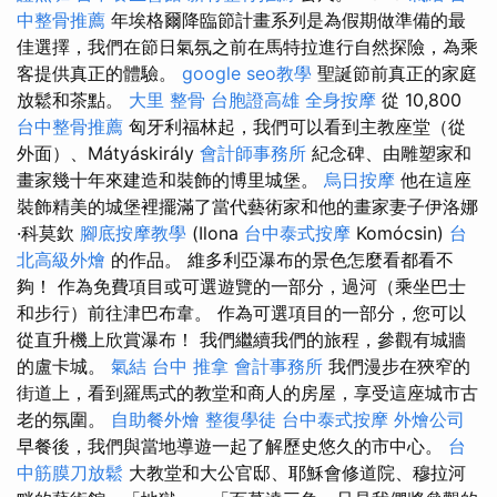
中整骨推薦
年埃格爾降臨節計畫系列是為假期做準備的最
佳選擇，我們在節日氣氛之前在馬特拉進行自然探險，為乘
客提供真正的體驗。
google seo教學
聖誕節前真正的家庭
放鬆和茶點。
大里 整骨
台胞證高雄
全身按摩
從 10,800
台中整骨推薦
匈牙利福林起，我們可以看到主教座堂（從
外面）、Mátyáskirály
會計師事務所
紀念碑、由雕塑家和
畫家幾十年來建造和裝飾的博里城堡。
烏日按摩
他在這座
裝飾精美的城堡裡擺滿了當代藝術家和他的畫家妻子伊洛娜
·科莫欽
腳底按摩教學
(Ilona
台中泰式按摩
Komócsin)
台
北高級外燴
的作品。 維多利亞瀑布的景色怎麼看都看不
夠！ 作為免費項目或可選遊覽的一部分，過河（乘坐巴士
和步行）前往津巴布韋。 作為可選項目的一部分，您可以
從直升機上欣賞瀑布！ 我們繼續我們的旅程，參觀有城牆
的盧卡城。
氣結
台中 推拿
會計事務所
我們漫步在狹窄的
街道上，看到羅馬式的教堂和商人的房屋，享受這座城市古
老的氛圍。
自助餐外燴
整復學徒
台中泰式按摩
外燴公司
早餐後，我們與當地導遊一起了解歷史悠久的市中心。
台
中筋膜刀放鬆
大教堂和大公官邸、耶穌會修道院、穆拉河