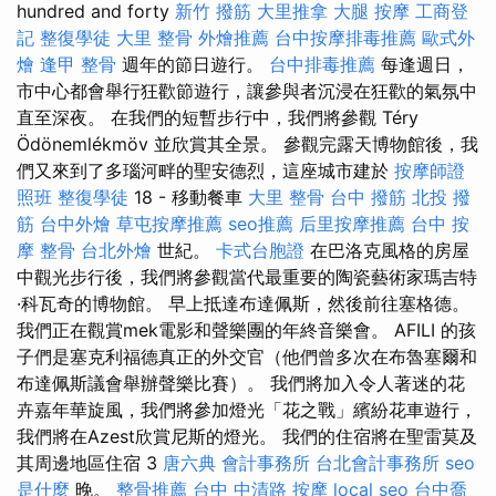
hundred and forty
新竹 撥筋
大里推拿
大腿 按摩
工商登
記
整復學徒
大里 整骨
外燴推薦
台中按摩排毒推薦
歐式外
燴
逢甲 整骨
週年的節日遊行。
台中排毒推薦
每逢週日，
市中心都會舉行狂歡節遊行，讓參與者沉浸在狂歡的氣氛中
直至深夜。 在我們的短暫步行中，我們將參觀 Téry
Ödönemlékmöv 並欣賞其全景。 參觀完露天博物館後，我
們又來到了多瑙河畔的聖安德烈，這座城市建於
按摩師證
照班
整復學徒
18 - 移動餐車
大里 整骨
台中 撥筋
北投 撥
筋
台中外燴
草屯按摩推薦
seo推薦
后里按摩推薦
台中 按
摩 整骨
台北外燴
世紀。
卡式台胞證
在巴洛克風格的房屋
中觀光步行後，我們將參觀當代最重要的陶瓷藝術家瑪吉特
·科瓦奇的博物館。 早上抵達布達佩斯，然後前往塞格德。
我們正在觀賞mek電影和聲樂團的年終音樂會。 AFILI 的孩
子們是塞克利福德真正的外交官（他們曾多次在布魯塞爾和
布達佩斯議會舉辦聲樂比賽）。 我們將加入令人著迷的花
卉嘉年華旋風，我們將參加燈光「花之戰」繽紛花車遊行，
我們將在Azest欣賞尼斯的燈光。 我們的住宿將在聖雷莫及
其周邊地區住宿 3
唐六典
會計事務所
台北會計事務所
seo
是什麼
晚。
整骨推薦
台中 中清路 按摩
local seo
台中喬