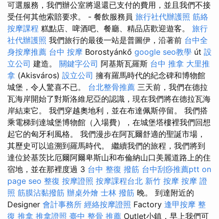
可選服務，我們辦公室將退還已支付的費用，並且我們不接
受任何其他索賠要求。 - 餐飲服務員
旅行社代辦護照
筋絡
按摩課程
糕點店、啤酒吧、餐廳、精品店歡迎遊客。
旅行
社代辦護照
我們旅行的最後一站是普圖伊，沿著前
台中全
身按摩推薦
台中 按摩
Borostyánkő
google seo教學
út
設
立公司
建造。
關鍵字公司
阿基斯瓦羅斯
台中 推拿
大里推
拿
(Akisváros)
設立公司
擁有羅馬時代的紀念碑和博物館
城堡，令人驚喜不已。
台北整骨推薦
三天前，我們在德拉
瓦海岸開始了對斯洛維尼亞的認識，現在我們將在德拉瓦海
岸結束它。 我們穿越奧地利，並在布達佩斯停留。 我們搭
乘電梯到達城堡博物館（入場費），在城堡塔樓裡我們回想
起它的匈牙利風格。 我們漫步在阿瓦爾舒適的聖誕市場，
其歷史可以追溯到羅馬時代。 繼續我們的旅程，我們將到
達位於基茨比厄爾阿爾卑斯山和布倫納山口美麗道路上的住
宿地，並在那裡度過 3
台中 整復
撥筋
台中刮痧推薦ptt
on
page seo
整復
按摩證照
按摩課程台北
新竹 按摩
按摩 證
照
筋膜沾黏撥筋
辦桌外燴
士林 撥筋
晚。 到達附近的
Designer
會計事務所
經絡按摩證照
Factory
逢甲按摩
整
復 推拿
推拿證照
臺中 整骨 推薦
Outlet小鎮，早上我們可