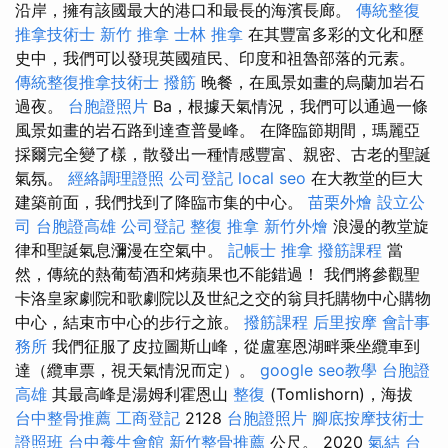
沿岸，擁有該國最大的港口和最長的海濱長廊。
傳統整復
推拿技術士
新竹 推拿
士林 推拿
在其豐富多彩的文化和歷
史中，我們可以發現英國殖民、印度和祖魯部落的元素。
傳統整復推拿技術士
撥筋
晚餐，在風景如畫的烏蘭加岩石
過夜。
台胞證照片
Ba，根據天氣情況，我們可以通過一條
風景如畫的岩石路到達查普曼峰。 在降臨節期間，瑪麗亞
採爾完全變了樣，散發出一種情感豐富、親密、古老的聖誕
氣氛。
經絡調理證照
公司登記
local seo
在大教堂的巨大
建築前面，我們找到了降臨市集的中心。
苗栗外燴
設立公
司
台胞證高雄
公司登記
整復 推拿
新竹外燴
浪漫的教堂旋
律和聖誕氣息瀰漫在空氣中。
記帳士
推拿
撥筋課程
當
然，傳統的熱葡萄酒和烤蘋果也不能錯過！ 我們將參觀聖
卡洛皇家劇院和歌劇院以及世紀之交的翁貝托購物中心購物
中心，結束市中心的步行之旅。
撥筋課程
后里按摩
會計事
務所
我們征服了皮拉圖斯山峰，從盧塞恩湖畔乘坐纜車到
達（纜車票，視天氣情況而定）。
google seo教學
台胞證
高雄
其最高峰是湯姆利霍恩山
整復
(Tomlishorn)，海拔
台中整骨推薦
工商登記
2128
台胞證照片
腳底按摩技術士
證照班
台中養生會館
新竹整骨推薦
公尺。 2020
氣結
台