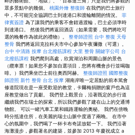
畔的藝術館、「地獄」、「百慕達三角」只是我們將參觀的
眾多景點中的幾個。
桃園外燴
整復師
在我們的巴士旅行
中，不可能完全協調巴士到達港口和渡輪離開的情況。
菲
律賓簽證
為了讓我們的乘客不會錯過渡輪，巴士必須準時
到達港口。 然後我們將返回酒店（如果需要，我們將吃可
選的晚餐作為彼此的禮物）。
整脊師證照
台中 整復
天母
整骨
我們將返回克拉科夫市中心參加午夜彌撒（可選）。
台中 中清路 按摩
台北撥筋課程
大里 整骨
關鍵字公司
台
北撥筋課程
我們爬到高處，欣賞湖泊和周圍山脈的景色
（纜車票！如果您不參加自選項目，您將有機會步行並喝咖
啡。）我們乘坐巴士前往奧西阿赫。
整復師證照
國際整復
師證照
新竹 整骨
台北 按摩
湖南岸唯一定居點的前本篤會
修道院現在是一座受歡迎的教堂，卡爾梅捐贈的窗戶也為這
座教堂做出了貢獻。 我們登上觀景台，沿著既定的步行道
繼續我們在瑞士的探索，所以我們參觀了建在山上的交通博
物館。 可以一睹汽車工業和鐵路運輸的奧秘。 我們在傍晚
時分抵達住所，在美麗的瑞士山脈中度過了兩晚。 在市中
心的氛圍中，我們喝了一杯卡布奇諾放鬆一下。 我們沿著
海灘漫步，參觀著名的建築，並參加 2013 年慶祝成立 a