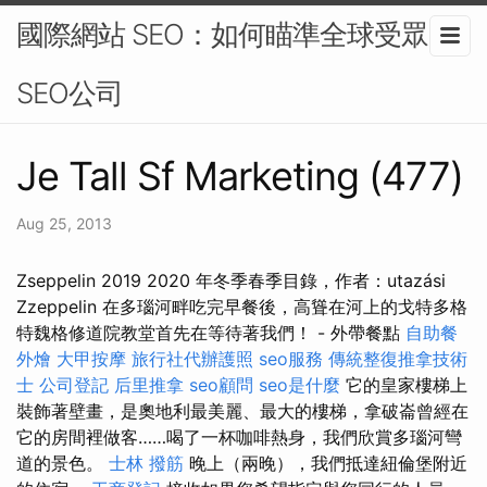
國際網站 SEO：如何瞄準全球受眾-
SEO公司
Je Tall Sf Marketing (477)
Aug 25, 2013
Zseppelin 2019 2020 年冬季春季目錄，作者：utazási
Zzeppelin 在多瑙河畔吃完早餐後，高聳在河上的戈特多格
特魏格修道院教堂首先在等待著我們！ - 外帶餐點
自助餐
外燴
大甲按摩
旅行社代辦護照
seo服務
傳統整復推拿技術
士
公司登記
后里推拿
seo顧問
seo是什麼
它的皇家樓梯上
裝飾著壁畫，是奧地利最美麗、最大的樓梯，拿破崙曾經在
它的房間裡做客……喝了一杯咖啡熱身，我們欣賞多瑙河彎
道的景色。
士林 撥筋
晚上（兩晚），我們抵達紐倫堡附近