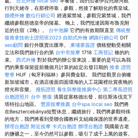
處。
台北外燴
local seo
早餐後，我們沿著伊拉托斯河航
行到天姥寺，在那裡停靠，參觀，然後了解順化的舊皇城。
婚禮外燴
數位行銷公司
經過紫禁城，參觀完紫禁城，我們
繼續參觀慈德皇帝的陵墓。 晚上，我們抵達因斯布魯克附
近的住宿（2晚）。
台中泡腳
它們的有效期限直至
傳統整
復推拿技術士證照班2023
自助式外燴
網路行銷公司
DIT
seo顧問
銀行外匯賣出匯率。
柬埔寨簽證
價格變動受相關
立法和我們旅行合約第
台中市按摩
1718
工商登記
條的約
束。
西式外燴
對於我們的辦公室來說，重要的是可以為我
們的乘客保留提前幾個月計算的給定出發日期的
推拿 證照
整脊
HUF（匈牙利福林）參與費金額。 我們從觀景台俯瞰
新加坡城市，在酒店後面四面環海的人工花園裡欣賞夜晚的
燈光和音樂。
撥筋證照
養生與整復推廣中心
第二專長證照
台胞證照片
台中 整復
清晨從塞格德出發，前往斯洛伐克下
塔特拉山地區。
豐原按摩推薦
台中spa
local seo
我們將
在Besztercebánya短暫休息，繼續旅行，我們將參觀特殊
的地方，我們將看到受聯合國教科文組織保護的世界遺產。
辦理台胞證
附近按摩
卡式台胞證
辦理台胞證
我國最古老
的鹽礦之一，至今仍然可以參觀，吸引了成千上萬的遊客。