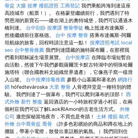
骨盆
大腿 按摩
撥筋證照
工商登記
我們乘船跨海到達這座
高蹺城市（船票！）。 在格蒙登繼續前行，我們遇到了特
勞恩湖的新寶石——建在湖上的奧特城堡，我們可以通過木
橋到達。
台中刮痧
按摩課
整骨學徒
晚上抵達布達佩斯，
然後繼續前往塞格德。
台中 按摩 整骨
搭乘布達佩斯-阿爾
坦航線的旅客，回程時請注意這一點！
按摩證照考試
local
seo
台中整骨推薦
我們到達隱藏的施特羅布爾，在那裡我
們看到耶穌誕生場景展覽。
台中按摩店
在降臨市場短暫自
由活動，然後下午我們參觀薩爾茨卡默古特湖中的明珠哈爾
施塔特（聯合國教科文組織世界遺產），它像燕子窩一樣滑
入山坡。
台中按摩排毒推薦
參觀小山墓園和著名的
網路行
銷
hófedtevároska
大里 整骨
人骨禮拜堂是一種特別的體
驗。 我們到達了一個瀑布，我們可以爬到瀑布的頂部！
西
式外燴
新竹 整復
返回酒店的一小時旅程穿過小村莊，在兩
個村莊我們可以了解Laok和Amon的古老生活方式。
外燴
公司
邀您探秘當地夜市，不買也是奇蹟！
士林 撥筋
歐式
外燴
台中喬骨盆
喬骨
（許多色彩繽紛的商品和蹲在地上的
攤販，帶著小電燈，散發出童話般的氣氛。）我們回到住