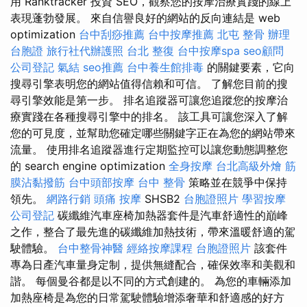
用 Ranktracker 投資 SEO，觀察您的按摩治療實踐的線上
表現蓬勃發展。 來自信譽良好的網站的反向連結是 web
optimization
台中刮痧推薦
台中按摩推薦
北屯 整骨
辦理
台胞證
旅行社代辦護照
台北 整復
台中按摩spa
seo顧問
公司登記
氣結
seo推薦
台中養生館排毒
的關鍵要素，它向
搜尋引擎表明您的網站值得信賴和可信。 了解您目前的搜
尋引擎效能是第一步。 排名追蹤器可讓您追蹤您的按摩治
療實踐在各種搜尋引擎中的排名。 該工具可讓您深入了解
您的可見度，並幫助您確定哪些關鍵字正在為您的網站帶來
流量。 使用排名追蹤器進行定期監控可以讓您動態調整您
的 search engine optimization
全身按摩
台北高級外燴
筋
膜沾黏撥筋
台中頭部按摩
台中 整骨
策略並在競爭中保持
領先。
網路行銷
頭痛 按摩
SHSB2
台胞證照片
學習按摩
公司登記
碳纖維汽車座椅加熱器套件是汽車舒適性的巔峰
之作，整合了最先進的碳纖維加熱技術，帶來溫暖舒適的駕
駛體驗。
台中整骨神醫
經絡按摩課程
台胞證照片
該套件
專為日產汽車量身定制，提供無縫配合，確保效率和美觀和
諧。 每個曼谷都是以不同的方式創建的。 為您的車輛添加
加熱座椅是為您的日常駕駛體驗增添奢華和舒適感的好方