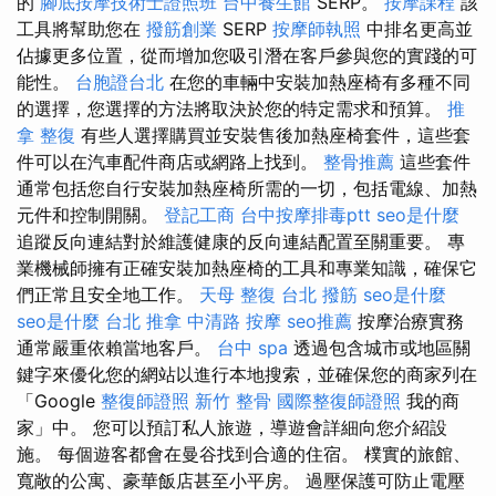
的
腳底按摩技術士證照班
台中養生館
SERP。
按摩課程
該
工具將幫助您在
撥筋創業
SERP
按摩師執照
中排名更高並
佔據更多位置，從而增加您吸引潛在客戶參與您的實踐的可
能性。
台胞證台北
在您的車輛中安裝加熱座椅有多種不同
的選擇，您選擇的方法將取決於您的特定需求和預算。
推
拿 整復
有些人選擇購買並安裝售後加熱座椅套件，這些套
件可以在汽車配件商店或網路上找到。
整骨推薦
這些套件
通常包括您自行安裝加熱座椅所需的一切，包括電線、加熱
元件和控制開關。
登記工商
台中按摩排毒ptt
seo是什麼
追蹤反向連結對於維護健康的反向連結配置至關重要。 專
業機械師擁有正確安裝加熱座椅的工具和專業知識，確保它
們正常且安全地工作。
天母 整復
台北 撥筋
seo是什麼
seo是什麼
台北 推拿
中清路 按摩
seo推薦
按摩治療實務
通常嚴重依賴當地客戶。
台中 spa
透過包含城市或地區關
鍵字來優化您的網站以進行本地搜索，並確保您的商家列在
「Google
整復師證照
新竹 整骨
國際整復師證照
我的商
家」中。 您可以預訂私人旅遊，導遊會詳細向您介紹設
施。 每個遊客都會在曼谷找到合適的住宿。 樸實的旅館、
寬敞的公寓、豪華飯店甚至小平房。 過壓保護可防止電壓