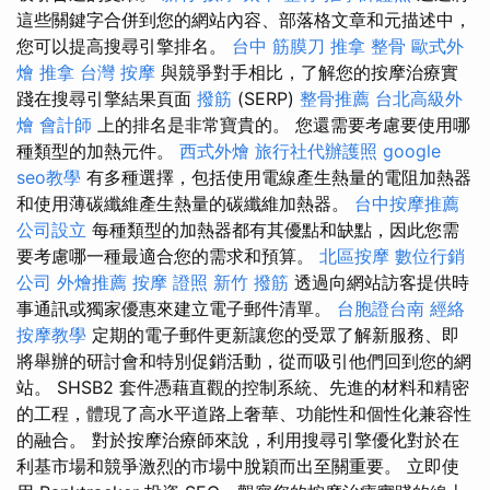
這些關鍵字合併到您的網站內容、部落格文章和元描述中，
您可以提高搜尋引擎排名。
台中 筋膜刀
推拿 整骨
歐式外
燴
推拿
台灣 按摩
與競爭對手相比，了解您的按摩治療實
踐在搜尋引擎結果頁面
撥筋
(SERP)
整骨推薦
台北高級外
燴
會計師
上的排名是非常寶貴的。 您還需要考慮要使用哪
種類型的加熱元件。
西式外燴
旅行社代辦護照
google
seo教學
有多種選擇，包括使用電線產生熱量的電阻加熱器
和使用薄碳纖維產生熱量的碳纖維加熱器。
台中按摩推薦
公司設立
每種類型的加熱器都有其優點和缺點，因此您需
要考慮哪一種最適合您的需求和預算。
北區按摩
數位行銷
公司
外燴推薦
按摩 證照
新竹 撥筋
透過向網站訪客提供時
事通訊或獨家優惠來建立電子郵件清單。
台胞證台南
經絡
按摩教學
定期的電子郵件更新讓您的受眾了解新服務、即
將舉辦的研討會和特別促銷活動，從而吸引他們回到您的網
站。 SHSB2 套件憑藉直觀的控制系統、先進的材料和精密
的工程，體現了高水平道路上奢華、功能性和個性化兼容性
的融合。 對於按摩治療師來說，利用搜尋引擎優化對於在
利基市場和競爭激烈的市場中脫穎而出至關重要。 立即使