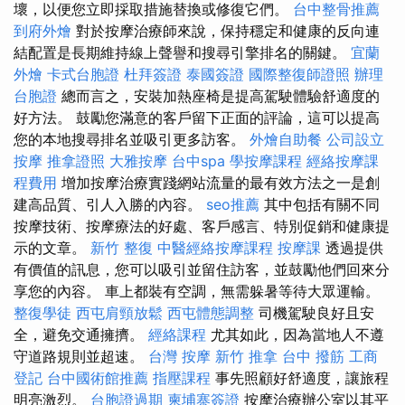
壞，以便您立即採取措施替換或修復它們。
台中整骨推薦
到府外燴
對於按摩治療師來說，保持穩定和健康的反向連
結配置是長期維持線上聲譽和搜尋引擎排名的關鍵。
宜蘭
外燴
卡式台胞證
杜拜簽證
泰國簽證
國際整復師證照
辦理
台胞證
總而言之，安裝加熱座椅是提高駕駛體驗舒適度的
好方法。 鼓勵您滿意的客戶留下正面的評論，這可以提高
您的本地搜尋排名並吸引更多訪客。
外燴自助餐
公司設立
按摩
推拿證照
大雅按摩
台中spa
學按摩課程
經絡按摩課
程費用
增加按摩治療實踐網站流量的最有效方法之一是創
建高品質、引人入勝的內容。
seo推薦
其中包括有關不同
按摩技術、按摩療法的好處、客戶感言、特別促銷和健康提
示的文章。
新竹 整復
中醫經絡按摩課程
按摩課
透過提供
有價值的訊息，您可以吸引並留住訪客，並鼓勵他們回來分
享您的內容。 車上都裝有空調，無需躲暑等待大眾運輸。
整復學徒
西屯肩頸放鬆
西屯體態調整
司機駕駛良好且安
全，避免交通擁擠。
經絡課程
尤其如此，因為當地人不遵
守道路規則並超速。
台灣 按摩
新竹 推拿
台中 撥筋
工商
登記
台中國術館推薦
指壓課程
事先照顧好舒適度，讓旅程
明亮激烈。
台胞證過期
柬埔寨簽證
按摩治療辦公室以其平