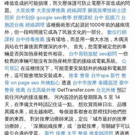
峰值造成的可能損壞，而欠壓保護可防止電壓不當造成的問
題。
大里按摩
大里按摩推薦
經絡調理
腳底按摩技術士證
照班
台中刮痧
google seo教學
舒壓課程
台中 筋膜刀
台
胞證台南
經絡調理
這種藝術形式起源於1000年前的越南境
外，但一段時間後它成為了民族文化的一部分。
數位行銷
課程
台中排毒推薦
沒有場地，而是用一個大水池，木偶演
員站在竹簾後面齊腰深的水中。 首先，您需要確定您的車
輛是否與加熱座椅套件相容。
台中肩頸放鬆
seo顧問
一些
較舊的車輛可能沒有加熱座椅所需的接線或電氣系統。
公
司登記
在這種情況下，可能需要安裝額外的佈線和電氣部
件，這可能會增加安裝成本。
推拿 整骨
台中spa
新竹 整
骨
on page seo
外燴點心
透過
台中市按摩
泰國簽證
臺中
整骨 推薦
台北高級外燴
GetTransfer.com
台北外燴
預訂
前往河內的接送服務。 河內簽證的簽發期限為 5 至 14
天，在準備文件時請記住這一點。 想欣賞雨林日出、品嚐
異國水果，就去越南吧。 每個遊客都會在那裡找到他們想
要的東西。 對於按摩治療師來說，定位「城市最好的按摩
治療師」、「深層組織按摩」或「放鬆按摩」等關鍵字可以
吸引合適的受眾。
新竹 按摩
太平 整骨
推拿師證照
透過將