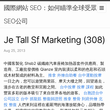
國際網站 SEO：如何瞄準全球受眾-
SEO公司
Je Tall Sf Marketing (308)
Aug 25, 2013
中國客製化 Shsb2 碳纖維汽車座椅加熱器套件供應商、製
造商、工廠批發價格 Qianze 室內裝潢以柔和的色彩和石頭
或木材製成的材料為主。
推拿
外燴自助餐
台中運動按摩
一日之內，您可以遊覽商業區、摩天大樓之間，回望過去，
漫步在古老的教堂和宮殿之間。
台中按摩
按摩 課程
如此
豐富多彩的版本吸引了來自世界各地的遊客。
台胞證台中
公司設立
台中 抓龍筋
整復師證照
推拿 整骨
到府外燴
北
投 整復
人們來到這裡在暹羅灣的海灘放鬆身心，品嚐熱帶