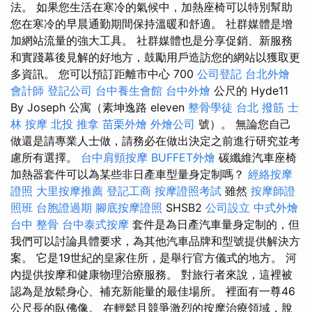
法。 如果您生活在寒冷的氣候中，加熱座椅可以特別幫助
您在寒冷的早晨通勤期間保持溫暖和舒適。 社群媒體是增
加網站流量的強大工具。 社群媒體也是分享促銷、新服務
和實踐幕後見解的好地方，鼓勵用戶造訪您的網站以獲取更
多資訊。 您可以預訂距離市中心 700
公司登記
台北外燴
會計師
登記公司
台中養生會館
台中外燴
公尺的 Hyde11
By Joseph 公寓（素坤逸路 eleven
整骨學徒
台北 撥筋
士
林 按摩
北投 推拿
苗栗外燴
外燴公司
號）。 無論您自己
做還是請專業人士做，請務必在做出決定之前進行研究並考
慮所有選擇。
台中肩頸按摩
BUFFET外燴
碳纖維汽車座椅
加熱器套件可以為某些非日產車型量身定制嗎？
經絡按摩
證照
大里按摩推薦
登記工商
按摩證照考試
雖然
按摩師證
照班
台胞證過期
腳底按摩證照
SHSB2
公司設立
中式外燴
台中 整骨
台中泰式按摩
套件是為日產汽車量身定制的，但
我們可以討論具體要求，為其他汽車品牌和型號提供解決方
案。 它是19世紀的皇家住所，是舉行官方儀式的地方。 河
內提供按摩和健康物理治療服務。 對旅行者來說，這裡被
認為是放鬆身心、補充新能量的最佳場所。 裡面有一尊46
公尺長的臥佛像。 在輕鬆且競爭激烈的按摩治療領域，脫