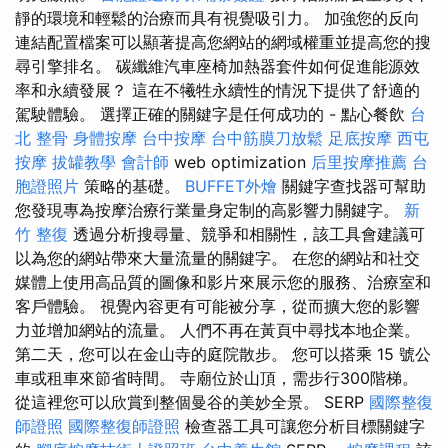
靜的環境和輕鬆的治療而具有視覺吸引力。 加強您的反向
連結配置檔案可以顯著提高您網站的網域權重並提高您的搜
尋引擎排名。 碳纖維汽車座椅加熱器套件如何促進能源效
率和永續發展？ 這在不犧牲永續性的情況下提供了舒適的
駕駛體驗。 選擇正確的關鍵字是任何成功的 - 點心餐飲
台
北 整骨
身體按摩
台中按摩
台中筋膜刀放鬆
足底按摩
西屯
按摩
拔罐教學
會計師
web optimization
后里按摩推薦
台
胞證照片
策略的基礎。
BUFFET外燴
關鍵字查找器可幫助
您發現專為按摩治療行業量身定制的高影響力關鍵字。
新
竹 整復
透過分析搜尋量、競爭和相關性，該工具會建議可
以為您的網站帶來大量流量的關鍵字。 在您的網站和社交
媒體上使用高品質的圖像和影片來展示您的服務、治療室和
客戶體驗。 視覺內容更有可能被分享，從而擴大您的影響
力並增加網站的流量。 人們不再在黃頁中尋找本地企業。
第二天，您可以在金山寺的庭院散步。 您可以搭乘 15 號公
車或租車來節省時間。 寺廟位於山頂，需步行300階梯。
從這裡您可以欣賞到整個曼谷的美妙全景。 SERP
國際整復
師證照
國際整復師證照
檢查器工具可讓您分析目標關鍵字