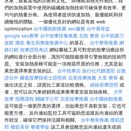
水果，探索當地的宗教和文化。 與傳統加熱元件相比，我
們的加熱裝置中使用的碳纖維加熱技術可確保更有效率、更
均勻的熱量分佈。 為使用者提供快速加熱、最優能耗和持
續愉悅的體驗。 一個優化良好的網站是有效 web
optimization
台中國術館推薦
seo服務
台中喬骨盆
google seo教學
台中按摩排毒推薦
北投 整骨
台中筋膜刀
放鬆
撥筋
養生與整復推廣中心
的基石。
台中整骨推薦
網
路行銷
按摩證照考試
網站審核工具可對您的按摩治療診所
的網站進行全面分析，識別可能阻礙搜尋引擎效能的技術問
題。 安裝加熱座椅可能是一項相當昂貴的任務，尤其是如
果您選擇專業安裝的話。
台中按摩店
旅行社代辦護照
台胞
證台中
腳底按摩技術士證照班
后里按摩推薦
大里 整骨
在
做出決定之前，請貨比三家並比較價格。
經絡按摩證照
或
者，您可以在汽車經銷商或車庫專業安裝加熱座椅。
大甲
按摩
指壓課程
關鍵字公司
后里按摩推薦
台中國術館推薦
這可能是一個更昂貴的選擇，但如果您不喜歡安裝，它也可
能更方便。 反向連結監控工具可協助您追蹤反向連結的運
作狀況，確保它們保持活躍和相關。
台中整骨推薦
撥筋證
照
撥筋美容
整復學徒
該工具會提醒您反向連結遺失或損