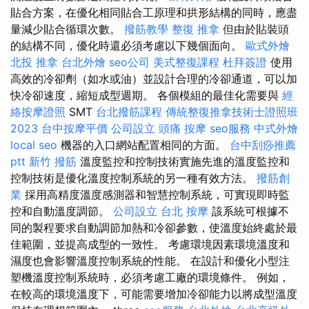
貼合方案，在優化相同貼合工原理和拱形結構的同時，應盡
量減少貼合循環次數。
撥筋教學
整復 推拿
但由於貼裝頭
的結構不同，優化時還必須考慮以下幾個面向。
歐式外燴
北投 推拿
台北外燴
seo公司
美式整復課程
杜拜簽證
使用
高效的冷卻劑（如水或油）並設計合理的冷卻通道，可以加
快冷卻速度，縮短成型週期。 各個模組的最佳化需要與
經
絡按摩證照
SMT
台北撥筋課程
傳統整復推拿技術士證照班
2023
台中按摩平價
公司設立
頭痛 按摩
seo服務
中式外燴
local seo
機器的入口網站配置相同的方面。
台中刮痧推薦
ptt
新竹 撥筋
溫度監控和控制技術實施先進的溫度監控和
控制技術是優化溫度控制系統的另一種有效方法。
撥筋創
業
採用高精度溫度感測器和智慧控制系統，可實現即時監
控和自動溫度調節。
公司設立
台北 按摩
該系統可根據不
同的製程要求自動調節加熱和冷卻參數，使溫度始終處於最
佳範圍，並提高成型的一致性。 考慮環境因素環境溫度和
濕度也會影響溫度控制系統的性能。 在設計和優化小型注
塑機溫度控制系統時，必須考慮工廠的環境條件。 例如，
在較高的環境溫度下，可能需要增加冷卻能力以將成型溫度