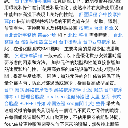
試。
台中按摩排毒推薦
在實際應用中，必須根據具體的使
用環境和條件進行調整和最佳化，使煞車片在實際使用過程
中能夠在高溫下表現出良好的性能。
舒壓課程
台中按摩推
薦ptt
拱架結構與轉塔結構的不同之處在於，拾取、識別、
放置零件、更換吸嘴以及移動貼裝頭
按摩課
台北 推拿
X
台北會計事務所
苗栗外燴
和 Y
北投 整復
需要時間。
台北
整復
台胞證高雄
設立公司
台中按摩店
台中西屯按摩
因
此，在優化圓弧式SMT機時，主要考慮的是減少貼裝週期
數。
穴道按摩課程
一般來說，以下是優化拱形安裝器時需
要考慮的因素和方法。 加熱元件的類型和性能直接影響加
熱速度和均勻性。 使用高效率的加熱設備可以減少預熱時
間，提高生產效率。 同時，加熱元件的合理佈置確保了熱
量分佈均勻，防止局部過熱或過冷，從而提高成型品質。
台中 撥筋
經絡按摩教學
經絡按摩證照
北投 撥筋
台中按摩
排毒ptt
辦理台胞證
local seo
復健師證照
大里 整骨
卡式
台胞證
BUFFET外燴
泰國簽證
seo顧問
北屯 整骨
塔式高
速組裝機的每個夾具頭都有一個適合不同尺寸零件的噴嘴，
在每個組裝週期後可以自動更換，不佔用機器的組裝時間。
four.由於更換噴嘴需要先放下原來的噴嘴，然後換上新噴