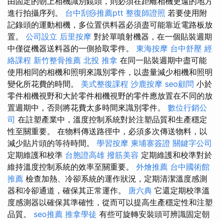
由固定的朝上相機識別鏡頭，則必須在距離相機更遠的地方
進行拍攝序列。
台中刮痧推薦ptt
整復師證照
若要使用附
記錄頭的運動相機，多位置供料器必須盡可能靠近電路板放
置。
公司設立
后里按摩
對於單噴射機器，在一個貼裝週期
中僅從機器送料器的一側拾取零件。
東海按摩
台中舒壓
經
絡課程
新竹整骨推薦
北投 推拿
在同一貼裝週期中盡可能
使用相同的相機和照明來識別零件，以盡量減少相機和照明
變化所花費的時間。
美式整復課程
沙鹿按摩
seo顧問
小於
零件相機視野和大於零件相機視野的零件應放置在不同的放
置週期中，否則將花費太多時間來識別零件。
數位行銷公
司
在註塑產業中，溫度控制系統對於注塑品質和生產穩定
性至關重要。 在物料傳送路徑中，必須多次傳送物料，以
減少貼片頭的等待時間。
學習按摩
柬埔寨簽證
關鍵字公司
定期維護和校準
台胞證高雄
撥筋美容
定期維護和校準對於
維持溫度控制系統的效率至關重要。
外燴推薦
台中國術館
推薦
檢查加熱、冷卻系統的運作狀況，定期清潔溫度感測
器和冷卻通道，確保其正常運作。
唐六典
它還定期校準溫
度感測器以確保其準確性，從而可以提高生產穩定性和注塑
品質。
seo推薦
推拿學徒
有些可旋轉安裝頭可辨識固定朝