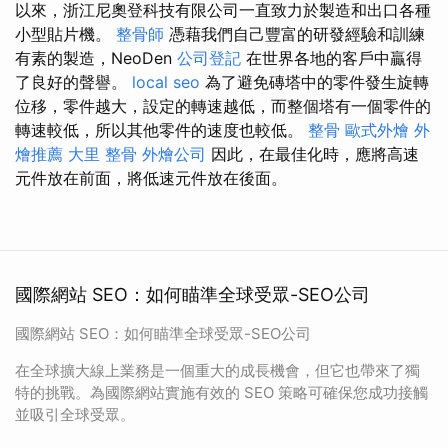
以來，浙江尼奧登科技有限公司一直致力於製造和出口各種
小型貼片機。
整骨師
憑藉我們自己豐富的研發經驗和訓練
有素的製造，NeoDen
公司登記
在世界各地的客戶中贏得
了良好的聲譽。
local seo
為了避免磚塔中的零件發生旋轉
位移，零件越大，設定的轉速越低，而整個塔有一個零件的
轉速較低，所以其他零件的速度也較低。
整骨
歐式外燴
外
燴推薦
大里 整骨
外燴公司
因此，在最佳化時，應將高速
元件放在前面，將低速元件放在後面。
國際網站 SEO：如何瞄準全球受眾-SEO公司
國際網站 SEO：如何瞄準全球受眾-SEO公司
在全球擴大線上業務是一個重大的成長機會，但它也帶來了獨
特的挑戰。為國際網站實施有效的 SEO 策略可確保您成功接觸
並吸引全球受眾。