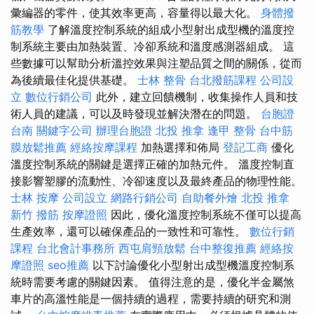
彙編器的零件，使其效率更高，容量得以最大化。
身體撥
筋教學
了解溫度控制系統的組成小型射出成型機的溫度控
制系統主要由加熱裝置、冷卻系統和溫度感測器組成。 這
些數據可以幫助分析溫控效果與注塑品質之間的關係，從而
為後續最佳化提供基礎。
士林 整骨
台北撥筋課程
公司設
立
數位行銷公司
此外，建立回饋機制，收集操作人員和技
術人員的建議，可以及時發現並解決潛在的問題。
台胞證
台南
關鍵字公司
辦理台胞證
北投 推拿
逢甲 整骨
台中筋
膜放鬆推薦
經絡按摩課程
加熱選擇和佈局
登記工商
優化
溫度控制系統的關鍵是選擇正確的加熱元件。 溫度控制直
接影響塑膠的流動性、冷卻速度以及最終產品的物理性能。
士林 按摩
公司設立
網路行銷公司
自助餐外燴
北投 推拿
新竹 撥筋
按摩證照
因此，優化溫度控制系統不僅可以提高
生產效率，還可以確保產品的一致性和可靠性。
數位行銷
課程
台北會計事務所
西屯肩頸放鬆
台中整復推薦
經絡按
摩證照
seo推薦
以下討論優化小型射出成型機溫度控制系
統時需要考慮的關鍵因素。 值得注意的是，優化半金屬煞
車片的高溫性能是一個持續的過程，需要持續的研究和測