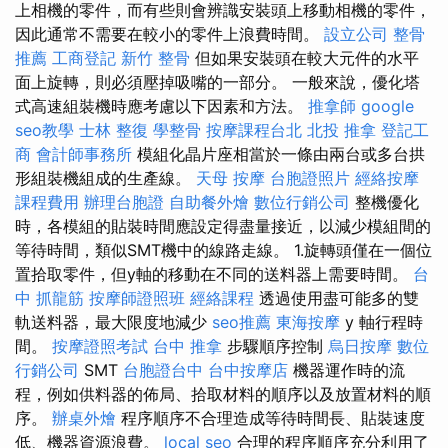
上相機的零件，而有些則會辨識安裝頭上移動相機的零件，
因此通常不需要在較小的零件上浪費時間。
設立公司
整骨
推薦
工商登記
新竹 整骨
但如果安裝頭在較大元件的水平
面上旋轉，則必須壓掉吸嘴的一部分。 一般來說，優化塔
式高速組裝機時應考慮以下因素和方法。
推拿師
google
seo教學
士林 整復
學整骨
按摩課程台北
北投 推拿
登記工
商
會計師事務所
模組化晶片座相當於一條由兩台或多台拱
形組裝機組成的生產線。
天母 按摩
台胞證照片
經絡按摩
課程費用
辦理台胞證
自助餐外燴
數位行銷公司
整機優化
時，各模組的貼裝時間應設定得盡量接近，以減少模組間的
等待時間，類似SMT機中的線路走線。 1.旋轉頭僅在一個位
置拾取零件，但y軸的移動在不同的送料器上需要時間。
台
中 抓龍筋
按摩師證照班
經絡課程
透過使用盡可能多的雙
軌送料器，最大限度地減少
seo推薦
東海按摩
y 軸行程時
間。
按摩證照考試
台中 推拿
步驟順序控制
烏日按摩
數位
行銷公司
SMT
台胞證台中
台中按摩店
機器運作時的流
程，例如供料器的佈局、拾取材料的順序以及放置材料的順
序。
辦桌外燴
程序順序不合理造成等待時間長、貼裝速度
低、機器資源浪費。
local seo
合理的程序順序充分利用了