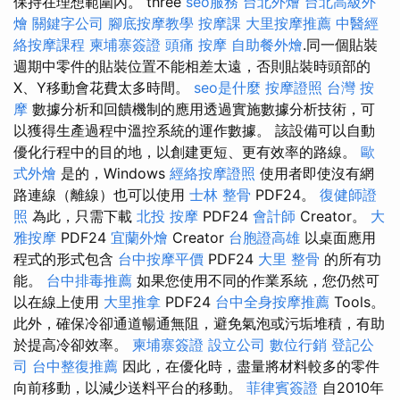
保持在理想範圍內。 three
seo服務
台北外燴
台北高級外
燴
關鍵字公司
腳底按摩教學
按摩課
大里按摩推薦
中醫經
絡按摩課程
柬埔寨簽證
頭痛 按摩
自助餐外燴
.同一個貼裝
週期中零件的貼裝位置不能相差太遠，否則貼裝時頭部的
X、Y移動會花費太多時間。
seo是什麼
按摩證照
台灣 按
摩
數據分析和回饋機制的應用透過實施數據分析技術，可
以獲得生產過程中溫控系統的運作數據。 該設備可以自動
優化行程中的目的地，以創建更短、更有效率的路線。
歐
式外燴
是的，Windows
經絡按摩證照
使用者即使沒有網
路連線（離線）也可以使用
士林 整骨
PDF24。
復健師證
照
為此，只需下載
北投 按摩
PDF24
會計師
Creator。
大
雅按摩
PDF24
宜蘭外燴
Creator
台胞證高雄
以桌面應用
程式的形式包含
台中按摩平價
PDF24
大里 整骨
的所有功
能。
台中排毒推薦
如果您使用不同的作業系統，您仍然可
以在線上使用
大里推拿
PDF24
台中全身按摩推薦
Tools。
此外，確保冷卻通道暢通無阻，避免氣泡或污垢堆積，有助
於提高冷卻效率。
柬埔寨簽證
設立公司
數位行銷
登記公
司
台中整復推薦
因此，在優化時，盡量將材料較多的零件
向前移動，以減少送料平台的移動。
菲律賓簽證
自2010年