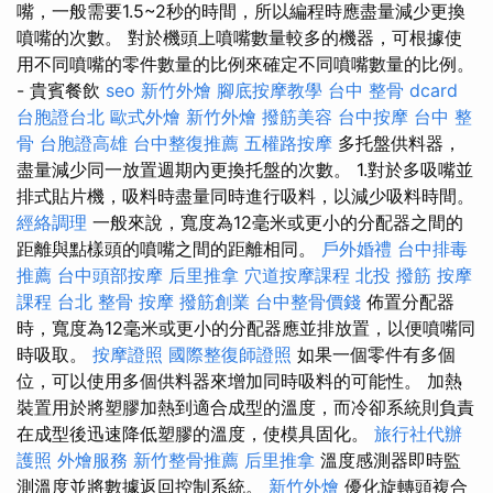
嘴，一般需要1.5~2秒的時間，所以編程時應盡量減少更換
噴嘴的次數。 對於機頭上噴嘴數量較多的機器，可根據使
用不同噴嘴的零件數量的比例來確定不同噴嘴數量的比例。
- 貴賓餐飲
seo
新竹外燴
腳底按摩教學
台中 整骨 dcard
台胞證台北
歐式外燴
新竹外燴
撥筋美容
台中按摩
台中 整
骨
台胞證高雄
台中整復推薦
五權路按摩
多托盤供料器，
盡量減少同一放置週期內更換托盤的次數。 1.對於多吸嘴並
排式貼片機，吸料時盡量同時進行吸料，以減少吸料時間。
經絡調理
一般來說，寬度為12毫米或更小的分配器之間的
距離與點樣頭的噴嘴之間的距離相同。
戶外婚禮
台中排毒
推薦
台中頭部按摩
后里推拿
穴道按摩課程
北投 撥筋
按摩
課程
台北 整骨
按摩
撥筋創業
台中整骨價錢
佈置分配器
時，寬度為12毫米或更小的分配器應並排放置，以便噴嘴同
時吸取。
按摩證照
國際整復師證照
如果一個零件有多個
位，可以使用多個供料器來增加同時吸料的可能性。 加熱
裝置用於將塑膠加熱到適合成型的溫度，而冷卻系統則負責
在成型後迅速降低塑膠的溫度，使模具固化。
旅行社代辦
護照
外燴服務
新竹整骨推薦
后里推拿
溫度感測器即時監
測溫度並將數據返回控制系統。
新竹外燴
優化旋轉頭複合