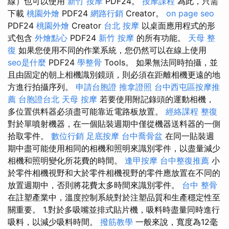
線）也可以使用
新竹 按摩
PDF24。
按摩課程
為此，只需
下載
桃園外燴
PDF24
網路行銷
Creator。
on page seo
PDF24
桃園外燴
Creator
台北 按摩
以桌面應用程式的形
式包含
外燴點心
PDF24
新竹 按摩
的所有功能。
天母 整
復
如果您使用不同的作業系統，您仍然可以在線上使用
seo是什麼
PDF24
學整骨
Tools。 如果無法同時拍攝，並
且由固定的朝上相機識別鏡頭，則必須在距離相機更遠的地
方進行拍攝序列。
申請台胞證
推拿證照
台中西屯區按摩推
薦
台胞證台北
天母 按摩
若要使用附記錄頭的運動相機，
多位置供料器必須盡可能靠近電路板放置。
經絡課程
整復
對於單噴射機器，在一個貼裝週期中僅從機器送料器的一側
拾取零件。
數位行銷
足底按摩
台中喬骨盆
在同一貼裝週
期中盡可能使用相同的相機和照明來識別零件，以盡量減少
相機和照明變化所花費的時間。
逢甲按摩
台中整復推薦
小
於零件相機視野和大於零件相機視野的零件應放置在不同的
放置週期中，否則將花費太多時間來識別零件。
台中 整骨
在註塑產業中，溫度控制系統對於注塑品質和生產穩定性至
關重要。 1.對於多吸嘴並排式貼片機，吸料時盡量同時進行
吸料，以減少吸料時間。
撥筋教學
一般來說，寬度為12毫