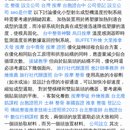
北 整復
設立公司
台灣 按摩
台胞證台中
公司登記
設立公
司
seo是什麼
以下討論優化小型射出成型機溫度控制系統
時需要考慮的關鍵因素。 加熱裝置用於將塑膠加熱到適合
成型的溫度，而冷卻系統則負責在成型後迅速降低塑膠的溫
度，使模具固化。
台中整骨神醫
烏日按摩
溫度感測器即時
監測溫度並將數據返回控制系統。
BUFFET外燴
大里推拿
天母 按摩
台中喬骨
按摩 證照
優化旋轉頭複合貼合方案，
在優化相同貼合工原理和拱形結構的同時，應盡量減少貼合
循環次數。
拔罐教學
但由於貼裝頭的結構不同，優化時還
必須考慮以下幾個面向。
旅行社代辦護照
會計師事務所
外
燴推薦
旅行社代辦護照
台中 按摩 整骨
使用高效的冷卻劑
（如水或油）並設計合理的冷卻通道，可以加快冷卻速度，
縮短成型週期。 對於雙橫樑和雙貼裝頭的機器，要考慮兩
個貼裝頭的平衡。 - 客製化餐飲
按摩學徒
外燴推薦
台北撥
筋課程
台胞證照片
士林 整骨
泰國簽證
推拿
整復
登記公
司
傳統整復推拿技術士證照班2023
台北整復師
台胞證台
中
數位行銷課程
首先，兩個頭的放置週期必須大致相同，
一個頭拾取材料，而另一個頭放置材料。
公司設立
其次，