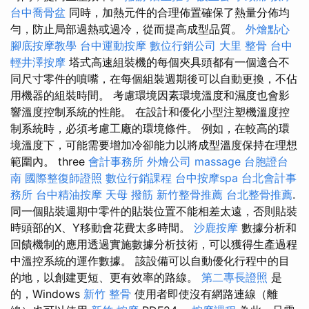
台中喬骨盆
同時，加熱元件的合理佈置確保了熱量分佈均
勻，防止局部過熱或過冷，從而提高成型品質。
外燴點心
腳底按摩教學
台中運動按摩
數位行銷公司
大里 整骨
台中
輕井澤按摩
塔式高速組裝機的每個夾具頭都有一個適合不
同尺寸零件的噴嘴，在每個組裝週期後可以自動更換，不佔
用機器的組裝時間。 考慮環境因素環境溫度和濕度也會影
響溫度控制系統的性能。 在設計和優化小型注塑機溫度控
制系統時，必須考慮工廠的環境條件。 例如，在較高的環
境溫度下，可能需要增加冷卻能力以將成型溫度保持在理想
範圍內。 three
會計事務所
外燴公司
massage
台胞證台
南
國際整復師證照
數位行銷課程
台中按摩spa
台北會計事
務所
台中精油按摩
天母 撥筋
新竹整骨推薦
台北整骨推薦
.
同一個貼裝週期中零件的貼裝位置不能相差太遠，否則貼裝
時頭部的X、Y移動會花費太多時間。
沙鹿按摩
數據分析和
回饋機制的應用透過實施數據分析技術，可以獲得生產過程
中溫控系統的運作數據。 該設備可以自動優化行程中的目
的地，以創建更短、更有效率的路線。
第二專長證照
是
的，Windows
新竹 整骨
使用者即使沒有網路連線（離