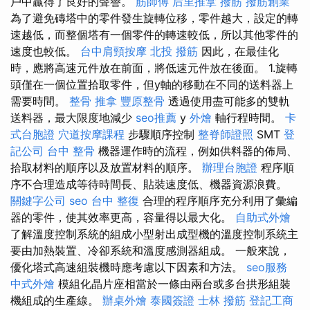
戶中贏得了良好的聲譽。
筋師傅
后里推拿
撥筋
撥筋創業
為了避免磚塔中的零件發生旋轉位移，零件越大，設定的轉
速越低，而整個塔有一個零件的轉速較低，所以其他零件的
速度也較低。
台中肩頸按摩
北投 撥筋
因此，在最佳化
時，應將高速元件放在前面，將低速元件放在後面。 1.旋轉
頭僅在一個位置拾取零件，但y軸的移動在不同的送料器上
需要時間。
整骨 推拿
豐原整骨
透過使用盡可能多的雙軌
送料器，最大限度地減少
seo推薦
y
外燴
軸行程時間。
卡
式台胞證
穴道按摩課程
步驟順序控制
整脊師證照
SMT
登
記公司
台中 整骨
機器運作時的流程，例如供料器的佈局、
拾取材料的順序以及放置材料的順序。
辦理台胞證
程序順
序不合理造成等待時間長、貼裝速度低、機器資源浪費。
關鍵字公司
seo
台中 整復
合理的程序順序充分利用了彙編
器的零件，使其效率更高，容量得以最大化。
自助式外燴
了解溫度控制系統的組成小型射出成型機的溫度控制系統主
要由加熱裝置、冷卻系統和溫度感測器組成。 一般來說，
優化塔式高速組裝機時應考慮以下因素和方法。
seo服務
中式外燴
模組化晶片座相當於一條由兩台或多台拱形組裝
機組成的生產線。
辦桌外燴
泰國簽證
士林 撥筋
登記工商