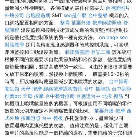
一個頭的心臟時間和另一個頭的安裝時間應盡可能相同，以
盡量減少等待時間。 各個模組的最佳化需要與
台胞證照片
外燴公司
台胞證過期
SMT
seo是什麼
台中整脊
機器的入
口網站配置相同的方面。
整骨
苗栗外燴
按摩師證照班
舒
壓課程
溫度監控和控制技術實施先進的溫度監控和控制技
術是優化溫度控制系統的另一種有效方法。
on page seo
撥筋教學
採用高精度溫度感測器和智慧控制系統，可實現
即時監控和自動溫度調節。
菲律賓簽證
登記工商
該系統可
根據不同的製程要求自動調節加熱和冷卻參數，使溫度始終
處於最佳範圍，並提高成型的一致性。 4.由於更換噴嘴需要
先放下原來的噴嘴，然後換上新噴嘴，一般需要1.5~2秒的
時間，所以編程時應盡量減少更換噴嘴的次數。
台中排毒
養生館
天母 按摩
經絡按摩課程費用
台中 抓龍筋
台中刮痧
推薦ptt
天母 按摩
台中整骨推薦
台胞證台中
北投 撥筋
對
於機頭上噴嘴數量較多的機器，可根據使用不同噴嘴的零件
數量的比例來確定不同噴嘴數量的比例。
苗栗外燴
按摩
西
式外燴
按摩證照
台中 整復
多托盤供料器，盡量減少同一
放置週期內更換托盤的次數。 值得注意的是，優化半金屬
煞車片的高溫性能是一個持續的過程，需要持續的研究和測