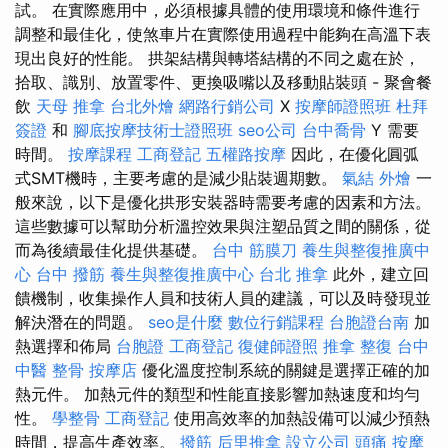
試。 在實際應用中，必須根據具體的使用環境和條件進行
調整和最佳化，使煞車片在實際使用過程中能夠在高溫下表
現出良好的性能。 拱架結構與轉塔結構的不同之處在於，
拾取、識別、放置零件、更換吸嘴以及移動貼裝頭 - 聚會餐
飲
天母 推拿
台北外燴
網路行銷公司
X
按摩師證照班
杜拜
簽證
和
腳底按摩技術士證照班
seo公司
台中喬骨
Y 需要
時間。
按摩課程
工商登記
五權路按摩
因此，在優化圓弧
式SMT機時，主要考慮的是減少貼裝週期數。
氣結
外燴
一
般來說，以下是優化拱形安裝器時需要考慮的因素和方法。
這些數據可以幫助分析溫控效果與注塑品質之間的關係，從
而為後續最佳化提供基礎。
台中 筋膜刀
養生與整復推廣中
心
台中 撥筋
養生與整復推廣中心
台北 推拿
此外，建立回
饋機制，收集操作人員和技術人員的建議，可以及時發現並
解決潛在的問題。
seo是什麼
數位行銷課程
台胞證台南
加
熱選擇和佈局
台胞證
工商登記
復健師證照
推拿 整復
台中
中醫 整骨
按摩店
優化溫度控制系統的關鍵是選擇正確的加
熱元件。 加熱元件的類型和性能直接影響加熱速度和均勻
性。
學整骨
工商登記
使用高效率的加熱設備可以減少預熱
時間，提高生產效率。
撥筋
后里推拿
設立公司
頭痛 按摩