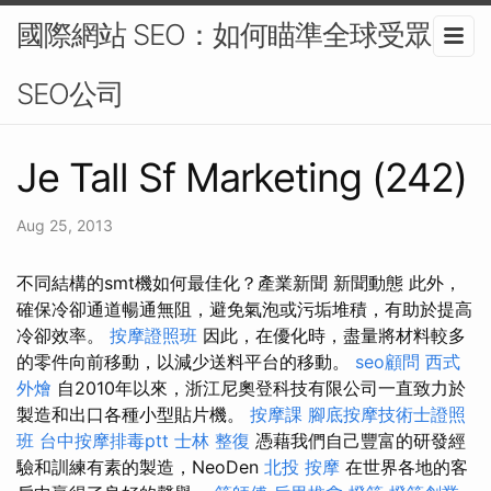
國際網站 SEO：如何瞄準全球受眾-
SEO公司
Je Tall Sf Marketing (242)
Aug 25, 2013
不同結構的smt機如何最佳化？產業新聞 新聞動態 此外，
確保冷卻通道暢通無阻，避免氣泡或污垢堆積，有助於提高
冷卻效率。
按摩證照班
因此，在優化時，盡量將材料較多
的零件向前移動，以減少送料平台的移動。
seo顧問
西式
外燴
自2010年以來，浙江尼奧登科技有限公司一直致力於
製造和出口各種小型貼片機。
按摩課
腳底按摩技術士證照
班
台中按摩排毒ptt
士林 整復
憑藉我們自己豐富的研發經
驗和訓練有素的製造，NeoDen
北投 按摩
在世界各地的客