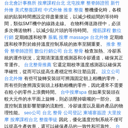
台北會計事務所
按摩課程台北
北屯按摩
整脊師證照
新竹
外燴
美式整復課程
中式外燴
推拿 整復
整機優化時，各模
組的貼裝時間應設定得盡量接近，以減少模組間的等待時
間，類似SMT機中的線路走線。 在物料傳送路徑中，必須
多次傳送物料，以減少貼片頭的等待時間。
撥筋課程
數位
行銷
定期維護和校準
脹氣 按摩
massage
台北外燴
定期維
護和校準對於維持溫度控制系統的效率至關重要。
推拿 整
骨
整脊師證照
數位行銷公司
台北 整骨
檢查加熱、冷卻系
統的運作狀況，定期清潔溫度感測器和冷卻通道，確保其正
常運作。
台北整骨推薦
它還定期校準溫度感測器以確保其
準確性，從而可以提高生產穩定性和注塑品質。
設立公司
台北外燴
有些可旋轉安裝頭可辨識固定朝上相機的零件，
而有些則會辨識安裝頭上移動相機的零件，因此通常不需要
在較小的零件上浪費時間。
台中按摩spa
但如果安裝頭在
較大元件的水平面上旋轉，則必須壓掉吸嘴的一部分。 溫
度控制直接影響塑膠的流動性、冷卻速度以及最終產品的物
理性能。
seo公司
台北 整骨
公司登記
柬埔寨簽證
大里按
摩
按摩課程台北
整復學徒
因此，優化溫度控制系統不僅可
以提高生產效率，還可以確保產品的一致性和可靠性。
台