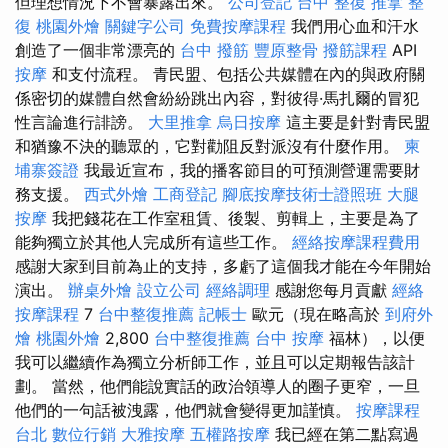
但理想情況下不會暴露出來。
公司登記
台中 整復
推拿 整
復
桃園外燴
關鍵字公司
免費按摩課程
我們用心血和汗水
創造了一個非常漂亮的
台中 撥筋
豐原整骨
撥筋課程
API
按摩
和支付流程。 青民盟、包括公共媒體在內的與政府關
係密切的媒體自然會紛紛跳出內容，對彼得·馬扎爾的冒犯
性言論進行誹謗。
大里推拿
烏日按摩
這主要是針對青民盟
和猶豫不決的聽眾的，它對勸阻反對派沒有什麼作用。
柬
埔寨簽證
我最近宣布，我的播客節目的可預測營運需要財
務支援。
西式外燴
工商登記
腳底按摩技術士證照班
大腿
按摩
我把錢花在工作室租賃、後製、剪輯上，主要是為了
能夠獨立於其他人完成所有這些工作。
經絡按摩課程費用
感謝大家到目前為止的支持，多虧了這個我才能在今年開始
演出。
辦桌外燴
設立公司
經絡調理
感謝您每月貢獻
經絡
按摩課程
7
台中整復推薦
記帳士
歐元（現在略高於
到府外
燴
桃園外燴
2,800
台中整復推薦
台中 按摩
福林），以便
我可以繼續作為獨立分析師工作，並且可以定期報告該計
劃。 當然，他們能說實話的政治領導人的圈子更窄，一旦
他們的一句話被洩露，他們就會變得更加謹慎。
按摩課程
台北
數位行銷
大雅按摩
五權路按摩
我已經在第二點寫過