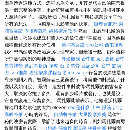
因為透過這種方式，您可以為公眾，尤其是您自己的陣營提
供一個完整的框架，用於解釋如何接收不同的訊息和可能令
人尷尬的句子。 據我所知，馬札爾目前與拉德奈分享了他
所有的想法，而拉德奈可以影響他的決定。
辦理台胞證
柬
埔寨簽證
學按摩課程
經絡按摩教學
然而，由於馬札爾的長
遠目標，巧妙地建立和擴大他的信任圈非常重要，因為他很
難獨自解決所有部分任務。
柬埔寨簽證
seo公司
西屯按摩
我不想偶然成為政治廚房心理學家，但最後一點，仍然值得
研究這個案例的精神層面。
外燴服務
台中筋膜刀放鬆
台中
整骨神醫
會計事務所
按摩
台北 整骨
登記公司
台中 筋膜
刀
seo推薦
經絡按摩課程台北
massage
錄音的洩漏總是會
導致相關人員、被竊聽者三思而後行，考慮他們對誰說了什
麼以及如何說。 最終，這整件事對彼得·馬扎爾的傷害有多
大，取決於它拖了多久，還有多少唱片被發行，也就是說，
它會在議程上保留多久。 馬扎爾此前表示，他知道沃格爾
據稱用來勒索他的大約 eleven
seo是什麼
士林 撥筋
台北
高級外燴
小時的錄音。
自助餐外燴
大里按摩推薦
這位神
秘的洩密者實際上承諾了越來越多的錄音，例如馬扎爾侮辱
媒體同事的錄音。
台胞證
筋絡按摩課程
整骨推薦
根據我