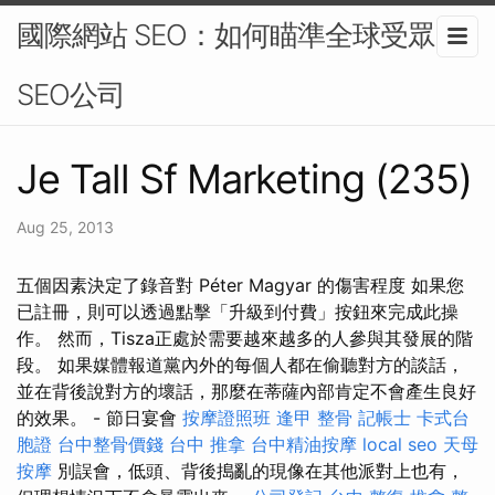
國際網站 SEO：如何瞄準全球受眾-
SEO公司
Je Tall Sf Marketing (235)
Aug 25, 2013
五個因素決定了錄音對 Péter Magyar 的傷害程度 如果您
已註冊，則可以透過點擊「升級到付費」按鈕來完成此操
作。 然而，Tisza正處於需要越來越多的人參與其發展的階
段。 如果媒體報道黨內外的每個人都在偷聽對方的談話，
並在背後說對方的壞話，那麼在蒂薩內部肯定不會產生良好
的效果。 - 節日宴會
按摩證照班
逢甲 整骨
記帳士
卡式台
胞證
台中整骨價錢
台中 推拿
台中精油按摩
local seo
天母
按摩
別誤會，低頭、背後搗亂的現像在其他派對上也有，