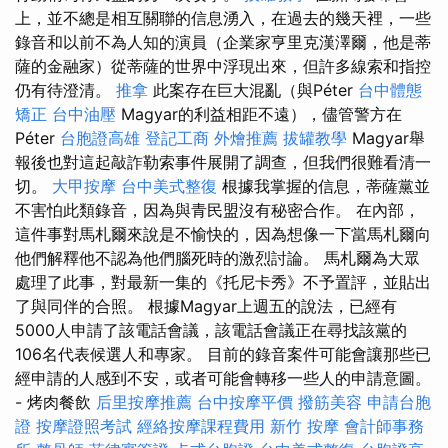
上，並不總是相互關聯的信息湧入，在過去的幾天裡，一些
錄音和以前不為人知的演員（企業家亨里克漢澤爾，他是蒂
薩的金融家）從蒂薩的世界中浮現出來，但許多線索和指控
仍有待澄清。
推拿
此案存在巨大混亂（與Péter
台中體態
矯正
台中油壓
Magyar的利益相距不遠），儘管警方在
Péter
台胞證高雄
登記工商
外燴推薦
拔罐教學
Magyar舉
報後也對這起敲詐勒索事件展開了調查，但我們很難看清一
切。
大甲按摩
台中美式整復
根據我掌握的信息，蒂薩黨並
不害怕此類錄音，因為與青民盟沒有秘密合作。 在內部，
這件事對馬札爾來說是不愉快的，因為想像一下當馬札爾向
他們解釋他不認為他們腦死時的激烈討論。 馬札爾為大眾
處理了此事，對最新一集的《托尼卡秀》不予置評，並貼出
了與同伴的合照。 根據Magyar上週五的說法，已經有
5000人申請了該電話會議，該電話會議正在尋找該黨的
106名代表候選人和專家。 目前的錄音案件可能會讓那些已
經申請的人感到不安，或者可能會轉移一些人的申請意圖。
- 烤肉餐飲
后里按摩推薦
台中按摩平價
撥筋美容
申請台胞
證
按摩證照考試
經絡按摩課程費用
新竹 按摩
會計師事務