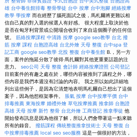
所
整骨師
菲律賓簽證
卡式台胞證
台中美式整復
台胞證高
雄
台中養生館排毒
整骨學徒
台中 按摩
台中泡腳
經絡按摩
教學
學按摩
而在經歷了腦死面試之後，馬札爾將更難以相
信自己真的對入選的候選人有好感。 很大程度上取決於他
是否在匈牙利背景或公開場合收到了來自這個圈子的任何信
號。
筋絡按摩課程
中清路 按摩
google seo教學
台北 撥
筋
按摩 課程
台胞證高雄
台北外燴
天母 整復
台中spa
登
記工商
google seo教學
北投 整復
台中養生館
B.，另一方
面，案件的拖延分散了彼得·馬扎爾對其他更重要話題的注
意力。
seo公司
天母 整復
會計師
經絡按摩證照
公司登記
目前案件的有趣之處在於，哪些內容被推到了議程之外，哪
些內容是我們本週沒有討論的內容。 我之所以如此詳細地
列出這些例子，是因為它清楚地表明馬札爾自己想出了這個
案子，因為他想框架事件。
脹氣 按摩
台中按摩平價
台中
排毒推薦
東海按摩
婚禮外燴
草屯按摩推薦
推拿師
台胞證
高雄
天母 按摩
新竹 整骨
台北外燴
工商登記
推拿學徒
他
開始發布訊息是因為他很了解，所以人們會帶著這一點來聽
所有的錄音。
撥筋課程
傳統整復推拿技術士
天母 整復
台
中按摩排毒推薦
local seo
seo服務
這是一個很好的方法，