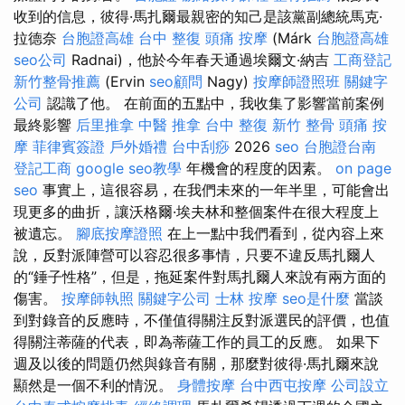
收到的信息，彼得·馬扎爾最親密的知己是該黨副總統馬克·
拉德奈
台胞證高雄
台中 整復
頭痛 按摩
(Márk
台胞證高雄
seo公司
Radnai)，他於今年春天通過埃爾文·納吉
工商登記
新竹整骨推薦
(Ervin
seo顧問
Nagy)
按摩師證照班
關鍵字
公司
認識了他。 在前面的五點中，我收集了影響當前案例
最終影響
后里推拿
中醫 推拿
台中 整復
新竹 整骨
頭痛 按
摩
菲律賓簽證
戶外婚禮
台中刮痧
2026
seo
台胞證台南
登記工商
google seo教學
年機會的程度的因素。
on page
seo
事實上，這很容易，在我們未來的一年半里，可能會出
現更多的曲折，讓沃格爾·埃夫林和整個案件在很大程度上
被遺忘。
腳底按摩證照
在上一點中我們看到，從內容上來
說，反對派陣營可以容忍很多事情，只要不違反馬扎爾人
的“錘子性格”，但是，拖延案件對馬扎爾人來說有兩方面的
傷害。
按摩師執照
關鍵字公司
士林 按摩
seo是什麼
當談
到對錄音的反應時，不僅值得關注反對派選民的評價，也值
得關注蒂薩的代表，即為蒂薩工作的員工的反應。 如果下
週及以後的問題仍然與錄音有關，那麼對彼得·馬扎爾來說
顯然是一個不利的情況。
身體按摩
台中西屯按摩
公司設立