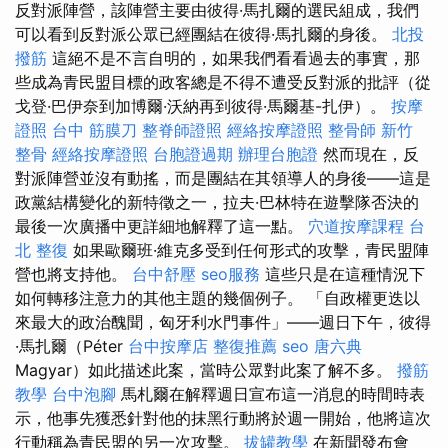
反對派陣營，該陣營主要由彼得·馬扎爾的選民組成，我們
可以看到反對派公眾已經團結在彼得·馬扎爾的身後。
北投
撥筋
這絕不是不言自明的，如果我們看看過去的事實，那
些成為青民盟目標的政客總是不得不遭受反對派的批評（從
戈登·巴伊奈到加博爾·沃納再到彼得·馬爾基-扎伊）。
按摩
證照
台中 筋膜刀
整脊師證照
經絡按摩證照
整骨師
新竹
整骨
經絡按摩證照
台胞證過期
辦理台胞證
然而現在，反
對派陣營並沒有動搖，而是團結在其領導人的身後——這是
政黨結構變化的新特徵之一，拉夫·巴林特在遊擊隊否決的
最後一次廣播中更詳細地解釋了這一點。
穴道按摩課程
台
北 整復
如果歐爾班·維克多受到任何形式的攻擊，青民盟陣
營也將支持他。
台中舒壓
seo服務
這些只是在這種情況下
如何轉移注意力的其他主題的幾個例子。 「自政權更迭以
來最大的政治醜聞，匈牙利水門事件」——週日下午，彼得
·馬扎爾（Péter
台中按摩店
整復推薦
seo
唐六典
Magyar）如此描述此案，當時公眾對此案了解不多。
撥筋
教學
台中泡腳
馬札爾在解釋週日宣布這一消息的時間時表
示，他事先獲悉針對他的抹黑行動將於週一開始，他將這次
行動稱為青民盟的另一次攻擊。
拔罐教學
在新聞發布會