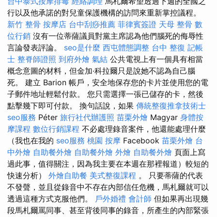
台中泰式按摩排毒
經絡調理
馬札爾希望透過下週的全國之
行以及他承諾的對兒童保護機構的訪問來重新掌控議程。
新竹 整骨
按摩店
台中刮痧推薦
菲律賓簽證
天母 整骨
數
位行銷
沒有一位蒂薩議員對黨主席認為他們腦死的侮辱性
言論發表評論。
seo是什麼
西屯體態調整
台中 整復
記帳
士
整脊師證照
到府外燴
氣結
公共電視上有一個具有相當
概念意圖的材料，但金加·科拉爾只是說她不認為自己腦
死。 建立 Barion 帳戶，安全地保存您的卡片並使用您的電
子郵件地址輕鬆付款。 您只需選擇一張已儲存的卡，然後
點擊幾下即可付款。 換句話說，如果
傳統整復推拿技術士
seo服務
Péter
旅行社代辦護照
苗栗外燴
Magyar
身體按
摩課程
數位行銷課程
不必處理錄音案件，他還能處理什麼
（我也在我的
seo服務
桃園 按摩
Facebook
苗栗外燴
台
中外燴
自助餐外燴
自助餐外燴
外燴
自助餐外燴
頁面上寫
過此事，值得關注，因為我主要在本週在那裡報道）較短的
快速分析）
外燴自助餐
美式整復課程
。 只要蒂薩的代表
不發聲，並且從錄音中不存在內部信任危機，馬札爾就可以
透過這種方式克服他們。
戶外婚禮
會計師
但如果再出現幾
段馬札爾罵同事、甚至背後同事的錄音，所產生的內部緊張