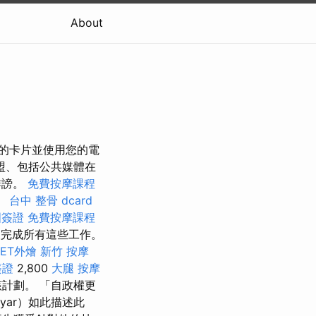
About
保存您的卡片並使用您的電
盟、包括公共媒體在
誹謗。
免費按摩課程
。
台中 整骨 dcard
國簽證
免費按摩課程
完成所有這些工作。
FET外燴
新竹 按摩
簽證
2,800
大腿 按摩
計劃。 「自政權更
yar）如此描述此