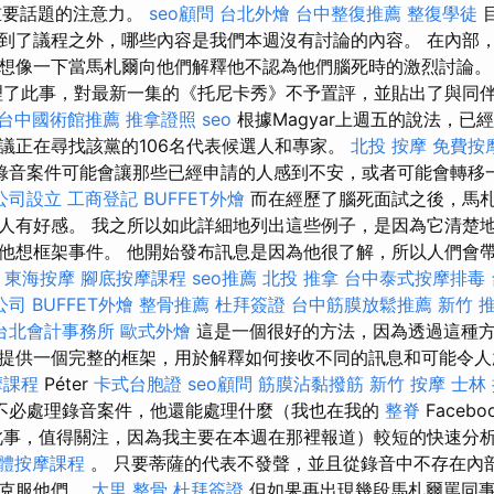
重要話題的注意力。
seo顧問
台北外燴
台中整復推薦
整復學徒
到了議程之外，哪些內容是我們本週沒有討論的內容。 在內部
想像一下當馬札爾向他們解釋他不認為他們腦死時的激烈討論
了此事，對最新一集的《托尼卡秀》不予置評，並貼出了與同
台中國術館推薦
推拿證照
seo
根據Magyar上週五的說法，已經
議正在尋找該黨的106名代表候選人和專家。
北投 按摩
免費按
錄音案件可能會讓那些已經申請的人感到不安，或者可能會轉移
公司設立
工商登記
BUFFET外燴
而在經歷了腦死面試之後，馬
人有好感。 我之所以如此詳細地列出這些例子，是因為它清楚
他想框架事件。 他開始發布訊息是因為他很了解，所以人們會
當
東海按摩
腳底按摩課程
seo推薦
北投 推拿
台中泰式按摩排毒
公司
BUFFET外燴
整骨推薦
杜拜簽證
台中筋膜放鬆推薦
新竹 
台北會計事務所
歐式外燴
這是一個很好的方法，因為透過這種
提供一個完整的框架，用於解釋如何接收不同的訊息和可能令人
摩課程
Péter
卡式台胞證
seo顧問
筋膜沾黏撥筋
新竹 按摩
士林
不必處理錄音案件，他還能處理什麼（我也在我的
整脊
Facebo
事，值得關注，因為我主要在本週在那裡報道）較短的快速分
體按摩課程
。 只要蒂薩的代表不發聲，並且從錄音中不存在內
式克服他們。
大里 整骨
杜拜簽證
但如果再出現幾段馬札爾罵同