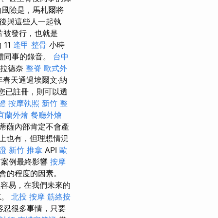
的風險是，馬札爾將
後與這些人一起執
片被發行，也就是
11
逢甲 整骨
小時
體同事的錄音。
台中
·拉德奈
整脊
歐式外
今年春天通過埃爾文·納
您已註冊，則可以透
證
按摩執照
新竹 整
宜蘭外燴
餐廳外燴
蒂薩內部肯定不會產
上也有，但理想情況
證
新竹 推拿
API
歐
前案例最終影響
按摩
會的程度的因素。
容易，在我們未來的
忘。
北投 按摩
筋絡按
容忍很多事情，只要