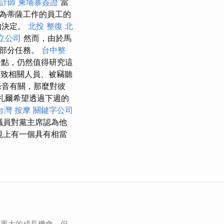
計師
柬埔寨簽證
當
為蒂薩工作的員工的
的決定。
北投 整復
北
立公司
然而，由於馬
有部分任務。
台中整
一點，仍然值得研究這
致相關人員、被竊聽
錄音有關，那麼對彼
札爾希望透過下週的
台灣 按摩
關鍵字公司
議員對黨主席認為他
視上有一個具有相當
個重大的成長機會，但