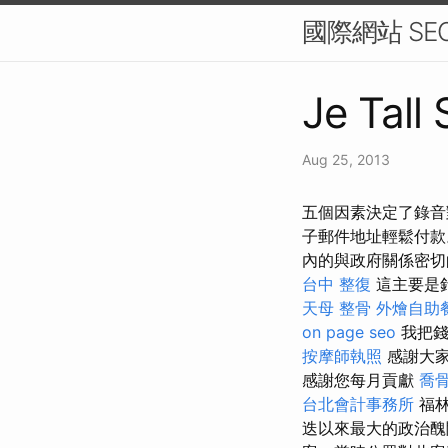
國際網站 S
Je Tall
Aug 25, 2013
五個因素決定了錄音對 
子郵件地址輕鬆付款
內的與政府關係密切
台中 整復
這主要是
天母 整骨
外燴自助
on page seo
我把錢
按摩師執照
感謝大家
感謝您每月貢獻
喬
台北會計事務所
福林
迭以來最大的政治醜聞