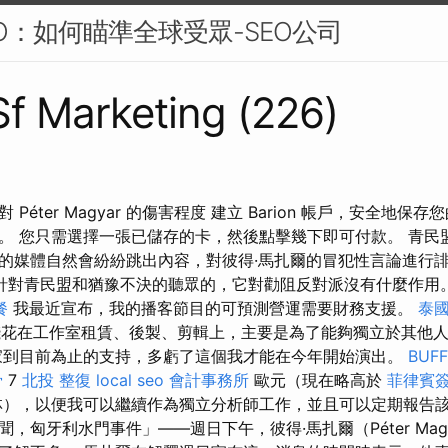
EO：如何瞄準全球受眾-SEO公司
 Sf Marketing (226)
Péter Magyar 的傷害程度 建立 Barion 帳戶，安全地
。 您只需選擇一張已儲存的卡，然後點擊幾下即可付款。 青民
的媒體自然會紛紛跳出內容，對彼得·馬扎爾的冒犯性言論進行
針對青民盟和猶豫不決的聽眾的，它對勸阻反對派沒有什麼作用
餐
我最近宣布，我的播客節目的可預測營運需要財務支援。
泰
花在工作室租賃、後製、剪輯上，主要是為了能夠獨立於其他人
到目前為止的支持，多虧了這個我才能在今年開始演出。
BUF
骨
7
北投 整復
local seo
會計事務所
歐元（現在略高於
菲律賓
），以便我可以繼續作為獨立分析師工作，並且可以定期報告該
，匈牙利水門事件」——週日下午，彼得·馬扎爾（Péter Mag