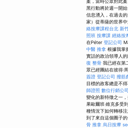
案，當時公眾對此案
黑行動將於週一開始
信息湧入，在過去的
家）從蒂薩的世界中
絡按摩課程台北
新竹
照班
按摩課
經絡按
在Péter
登記公司
M
中醫 推拿
根據我掌
實話的政治領導人的
復 整骨
我已經在第
眾已經團結在彼得·
簽證
登記公司
撥筋
目標的政客總是不得
師證照
數位行銷公
變化的新特徵之一，
果歐爾班·維克多受
種情況下如何轉移注
到了來自這個圈子
骨 推拿
烏日按摩
s