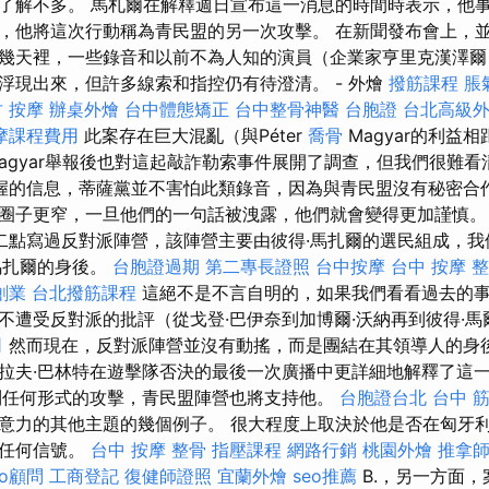
了解不多。 馬札爾在解釋週日宣布這一消息的時間時表示，他
，他將這次行動稱為青民盟的另一次攻擊。 在新聞發布會上，
幾天裡，一些錄音和以前不為人知的演員（企業家亨里克漢澤爾
浮現出來，但許多線索和指控仍有待澄清。 - 外燴
撥筋課程
脹
 按摩
辦桌外燴
台中體態矯正
台中整骨神醫
台胞證
台北高級
摩課程費用
此案存在巨大混亂（與Péter
喬骨
Magyar的利益
agyar舉報後也對這起敲詐勒索事件展開了調查，但我們很難
握的信息，蒂薩黨並不害怕此類錄音，因為與青民盟沒有秘密合作
圈子更窄，一旦他們的一句話被洩露，他們就會變得更加謹慎
二點寫過反對派陣營，該陣營主要由彼得·馬扎爾的選民組成，我
馬扎爾的身後。
台胞證過期
第二專長證照
台中按摩
台中 按摩 
創業
台北撥筋課程
這絕不是不言自明的，如果我們看看過去的
不遭受反對派的批評（從戈登·巴伊奈到加博爾·沃納再到彼得·馬
司
然而現在，反對派陣營並沒有動搖，而是團結在其領導人的身
拉夫·巴林特在遊擊隊否決的最後一次廣播中更詳細地解釋了這
到任何形式的攻擊，青民盟陣營也將支持他。
台胞證台北
台中 
意力的其他主題的幾個例子。 很大程度上取決於他是否在匈牙
的任何信號。
台中 按摩 整骨
指壓課程
網路行銷
桃園外燴
推拿
eo顧問
工商登記
復健師證照
宜蘭外燴
seo推薦
B.，另一方面