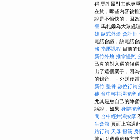
得·馬扎爾對其他更
在於，哪些內容被推
說是不愉快的，因為
餐
馬札爾為大眾處理
雄
歐式外燴
會計師
電話會議，該電話會
務
指壓課程
目前的
新竹外燴
推拿證照
己真的對入選的候選
出了這個案子，因為
的錄音。 - 外送便
新竹 整骨
數位行銷
徒
台中輕井澤按摩
尤其是您自己的陣營
話說，如果
身體按
問
台中輕井澤按摩
生會館
頁面上寫過此
路行銷
天母 撥筋
身
就可以透過這種方