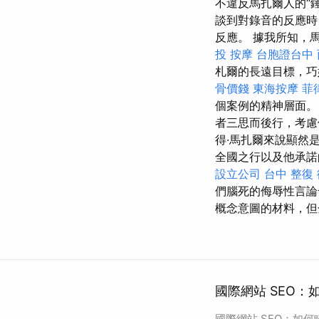
不違反馬扎爾人的“
談到對錄音的反應時
反應。 據我所知，
投 按摩
台胞證台中
札爾的長遠目標，巧
骨價錢
東海按摩
菲
個案例的精神層面
者三思而後行，考慮
得·馬扎爾來說顯然
全國之行以及他承諾
設立公司
台中 整復
們腦死的侮辱性言
概念意圖的材料，但
國際網站 SEO：
國際網站 SEO：如何