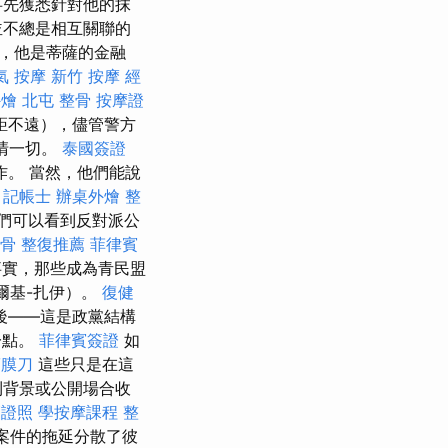
事先獲悉針對他的抹
並不總是相互關聯的
，他是蒂薩的金融
氣 按摩
新竹 按摩
經
外燴
北屯 整骨
按摩證
相距不遠），儘管警方
看清一切。
泰國簽證
。 當然，他們能說
。
記帳士
辦桌外燴
整
們可以看到反對派公
整骨
整復推薦
菲律賓
事實，那些成為青民盟
爾基-扎伊）。
復健
後——這是政黨結構
一點。
菲律賓簽證
如
筋膜刀
這些只是在這
利背景或公開場合收
師證照
學按摩課程
整
，案件的拖延分散了彼