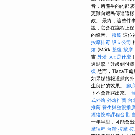
音，所產生的內部緊
更難向選民傳達這樣
政。 最終，這整件
說，它會在議程上保
的錄音。
撥筋
這位
按摩排毒
設立公司
燴
(Márk
整復
按摩
吉
外燴
seo是什麼
(
過點擊「升級到付
復
然而，Tisza
如果媒體報道黨內外
生良好的效果。
腳
下不會暴露出來。
式外燴
外燴推薦
台
推薦
養生與整復推
經絡按摩課程台北
一年半里，可能會出
摩課程
台灣 按摩
按