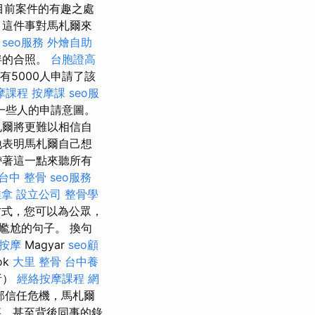
目前案件的有趣之處
，這件事對馬札爾來
。
seo服務
外燴自助
伴的合照。
台胞證高
有5000人申請了該
摩課程
按摩課
seo服
一些人的申請意圖。
札爾將更難以相信自
地表明馬札爾自己想
帶著這一點來聽所有
台中 整骨
seo服務
推拿
設立公司
整骨學
方式，您可以為公眾，
尷尬的句子。 換句
 按摩
Magyar
seo顧
ok
大里 整骨
台中養
析）
經絡按摩課程
網
部信任危機，馬札爾
事、甚至背後同事的錄