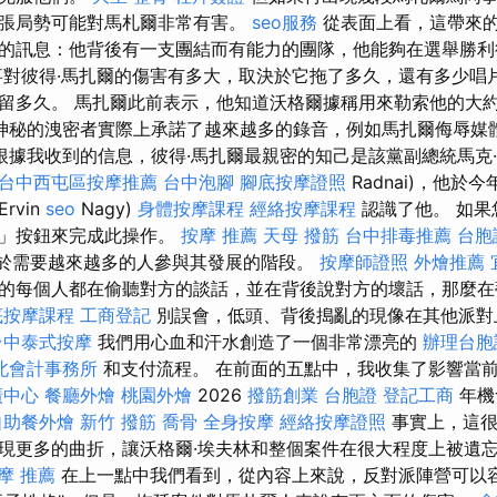
張局勢可能對馬札爾非常有害。
seo服務
從表面上看，這帶來
的訊息：他背後有一支團結而有能力的團隊，他能夠在選舉勝利
事對彼得·馬扎爾的傷害有多大，取決於它拖了多久，還有多少唱
留多久。 馬扎爾此前表示，他知道沃格爾據稱用來勒索他的大約 
神秘的洩密者實際上承諾了越來越多的錄音，例如馬扎爾侮辱媒
根據我收到的信息，彼得·馬扎爾最親密的知己是該黨副總統馬克
台中西屯區按摩推薦
台中泡腳
腳底按摩證照
Radnai)，他於
Ervin
seo
Nagy)
身體按摩課程
經絡按摩課程
認識了他。 如果
費」按鈕來完成此操作。
按摩 推薦
天母 撥筋
台中排毒推薦
台胞
正處於需要越來越多的人參與其發展的階段。
按摩師證照
外燴推薦
的每個人都在偷聽對方的談話，並在背後說對方的壞話，那麼在
底按摩課程
工商登記
別誤會，低頭、背後搗亂的現像在其他派對
台中泰式按摩
我們用心血和汗水創造了一個非常漂亮的
辦理台胞
北會計事務所
和支付流程。 在前面的五點中，我收集了影響當
廣中心
餐廳外燴
桃園外燴
2026
撥筋創業
台胞證
登記工商
年機
自助餐外燴
新竹 撥筋
喬骨
全身按摩
經絡按摩證照
事實上，這很
現更多的曲折，讓沃格爾·埃夫林和整個案件在很大程度上被遺
摩 推薦
在上一點中我們看到，從內容上來說，反對派陣營可以