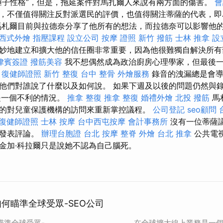
錘子性格”，但是，拖延案件對馬扎爾人來說有兩方面的傷害。
會
，不僅值得關注反對派選民的評價，也值得關注蒂薩的代表，即
馬札爾目前與拉德奈分享了他所有的想法，而拉德奈可以影響他
西式外燴
指壓課程
設立公司
按摩 證照
新竹 撥筋
士林 推拿
設
妙地建立和擴大他的信任圈非常重要，因為他很難獨自解決所
律賓簽證
撥筋美容
我不想偶然成為政治廚房心理學家，但最後
。
復健師證照
新竹 整復
台中 整骨
外燴服務
錄音的洩漏總是會導
他們對誰說了什麼以及如何說。 如果下週及以後的問題仍然與
是一個不利的情況。
推拿 整復
推拿 整復
婚禮外燴
北投 撥筋
馬
的對兒童保護機構的訪問來重新掌控議程。
公司登記
seo顧問
復健師證照
士林 按摩
台中西屯按摩
會計事務所
沒有一位蒂薩
論發表評論。
辦理台胞證
台北 按摩
整脊
外燴
台北 推拿
公共電
金加·科拉爾只是說她不認為自己腦死。
如何瞄準全球受眾-SEO公司
瞄準全球受眾-
在全球擴大線上業務是一