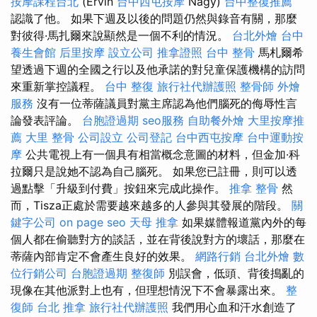
按摩課程台北
(Ervin
台中西屯按摩
Nagy)
台中整復推薦
認識了他。 如果下週及以後的問題仍然與錄音有關，那麼
對彼得·馬扎爾來說顯然是一個不利的情況。
台北外燴
台中
養生會館
后里按摩
設立公司
推拿證照
台中 整骨
馬札爾希
望透過下週的全國之行以及他承諾的對兒童保護機構的訪問
來重新掌控議程。
台中 整復
旅行社代辦護照
整骨師
外燴
服務
沒有一位蒂薩議員對黨主席認為他們腦死的侮辱性言
論發表評論。
台胞證過期
seo服務
自助餐外燴
大里按摩推
薦
大里 整骨
公司設立
公司登記
台中西屯按摩
台中運動按
摩
公共電視上有一個具有相當概念意圖的材料，但金加·科
拉爾只是說她不認為自己腦死。 如果您已註冊，則可以透
過點擊「升級到付費」按鈕來完成此操作。
推拿 整骨
然
而，Tisza正處於需要越來越多的人參與其發展的階段。
關
鍵字公司
on page seo
天母 推拿
如果媒體報道黨內外的每
個人都在偷聽對方的談話，並在背後說對方的壞話，那麼在
蒂薩內部肯定不會產生良好的效果。
網路行銷
台北外燴
數
位行銷公司
台胞證過期
整復師
別誤會，低頭、背後搗亂的
現像在其他派對上也有，但理想情況下不會暴露出來。
整
復師
台北 推拿
旅行社代辦護照
我們用心血和汗水創造了