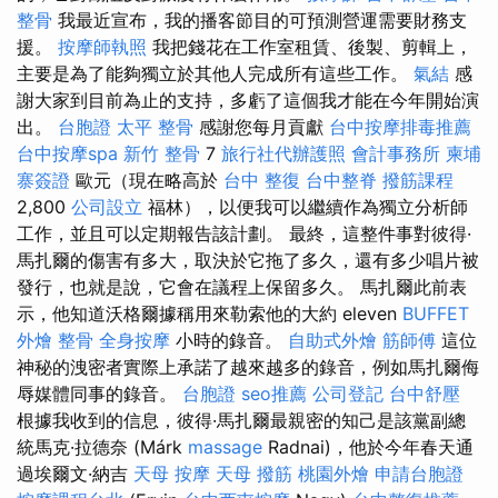
整骨
我最近宣布，我的播客節目的可預測營運需要財務支
援。
按摩師執照
我把錢花在工作室租賃、後製、剪輯上，
主要是為了能夠獨立於其他人完成所有這些工作。
氣結
感
謝大家到目前為止的支持，多虧了這個我才能在今年開始演
出。
台胞證
太平 整骨
感謝您每月貢獻
台中按摩排毒推薦
台中按摩spa
新竹 整骨
7
旅行社代辦護照
會計事務所
柬埔
寨簽證
歐元（現在略高於
台中 整復
台中整脊
撥筋課程
2,800
公司設立
福林），以便我可以繼續作為獨立分析師
工作，並且可以定期報告該計劃。 最終，這整件事對彼得·
馬扎爾的傷害有多大，取決於它拖了多久，還有多少唱片被
發行，也就是說，它會在議程上保留多久。 馬扎爾此前表
示，他知道沃格爾據稱用來勒索他的大約 eleven
BUFFET
外燴
整骨
全身按摩
小時的錄音。
自助式外燴
筋師傅
這位
神秘的洩密者實際上承諾了越來越多的錄音，例如馬扎爾侮
辱媒體同事的錄音。
台胞證
seo推薦
公司登記
台中舒壓
根據我收到的信息，彼得·馬扎爾最親密的知己是該黨副總
統馬克·拉德奈 (Márk
massage
Radnai)，他於今年春天通
過埃爾文·納吉
天母 按摩
天母 撥筋
桃園外燴
申請台胞證