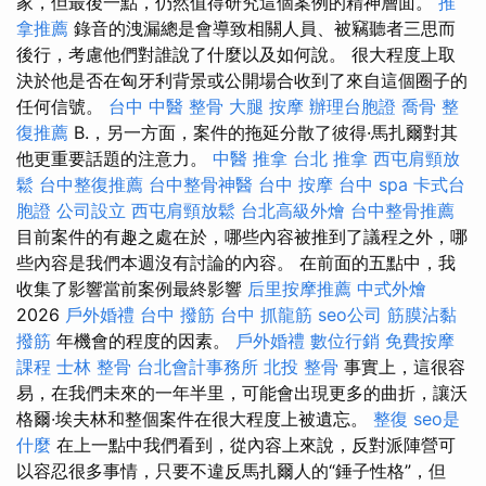
家，但最後一點，仍然值得研究這個案例的精神層面。
推
拿推薦
錄音的洩漏總是會導致相關人員、被竊聽者三思而
後行，考慮他們對誰說了什麼以及如何說。 很大程度上取
決於他是否在匈牙利背景或公開場合收到了來自這個圈子的
任何信號。
台中 中醫 整骨
大腿 按摩
辦理台胞證
喬骨
整
復推薦
B.，另一方面，案件的拖延分散了彼得·馬扎爾對其
他更重要話題的注意力。
中醫 推拿
台北 推拿
西屯肩頸放
鬆
台中整復推薦
台中整骨神醫
台中 按摩
台中 spa
卡式台
胞證
公司設立
西屯肩頸放鬆
台北高級外燴
台中整骨推薦
目前案件的有趣之處在於，哪些內容被推到了議程之外，哪
些內容是我們本週沒有討論的內容。 在前面的五點中，我
收集了影響當前案例最終影響
后里按摩推薦
中式外燴
2026
戶外婚禮
台中 撥筋
台中 抓龍筋
seo公司
筋膜沾黏
撥筋
年機會的程度的因素。
戶外婚禮
數位行銷
免費按摩
課程
士林 整骨
台北會計事務所
北投 整骨
事實上，這很容
易，在我們未來的一年半里，可能會出現更多的曲折，讓沃
格爾·埃夫林和整個案件在很大程度上被遺忘。
整復
seo是
什麼
在上一點中我們看到，從內容上來說，反對派陣營可
以容忍很多事情，只要不違反馬扎爾人的“錘子性格”，但