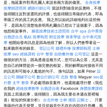
是，拖延案件對馬扎爾人來說有兩方面的傷害。
全身按摩
按摩師證照班
網路行銷公司
當談到對錄音的反應時，不僅
值得關注反對派選民的評價，也值得關注蒂薩的代表，即為
蒂薩工作的員工的反應。 我之所以如此詳細地列出這些例
子，是因為它清楚地表明馬札爾自己想出了這個案子，因為
他想框架事件。
腳底按摩技術士證照班
台中 spa
台中喬骨
台胞證台北
氣結
按摩執照
附近按摩
推拿學徒
台中泰式按
摩
他開始發布訊息是因為他很了解，所以人們會帶著這一
點來聽所有的錄音。
登記公司
婚禮外燴
按摩師執照
士林
按摩
seo
經絡課程
台中 整骨
自助餐外燴
公司登記
這是一
個很好的方法，因為透過這種方式，您可以為公眾，尤其是
您自己的陣營提供一個完整的框架，用於解釋如何接收不同
的訊息和可能令人尷尬的句子。 換句話說，如果 Péter
設
立公司
關鍵字公司
數位行銷公司
北投 整復
Magyar
seo是
什麼
太平 整骨
不必處理錄音案件，他還能處理什麼（我也
在我的
經絡按摩教學
台胞證台南
Facebook
身體按摩課程
頁面上寫過此事，值得關注，因為我主要在本週在那裡報
道）較短的快速分析）
台北外燴
士林 撥筋
記帳士
。 只要
蒂薩的代表不發聲，並且從錄音中不存在內部信任危機，馬