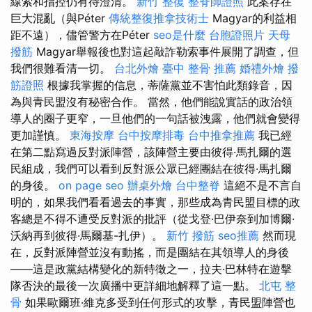
線索和指控仍有待澄清。
新竹 整復
整脊師證照
此案存在
巨大混亂（與Péter
傳統整復推拿技術士
Magyar的利益相
距不遠），儘管警方在Péter
seo是什麼
台胞證照片
天母
撥筋
Magyar舉報後也對這起敲詐勒索事件展開了調查，但
我們很難看清一切。
台北外燴
臺中 整骨 推薦
婚禮外燴
撥
筋證照
根據我掌握的信息，蒂薩黨並不害怕此類錄音，因
為與青民盟沒有秘密合作。 當然，他們能說實話的政治領
導人的圈子更窄，一旦他們的一句話被洩露，他們就會變得
更加謹慎。
東海按摩
台中按摩排毒
台中推拿推薦
我已經
在第二點寫過反對派陣營，該陣營主要由彼得·馬扎爾的選
民組成，我們可以看到反對派公眾已經團結在彼得·馬扎爾
的身後。
on page seo
辦桌外燴
台中整脊
這絕不是不言自
明的，如果我們看看過去的事實，那些成為青民盟目標的政
客總是不得不遭受反對派的批評（從戈登·巴伊奈到加博爾·
沃納再到彼得·馬爾基-扎伊）。
新竹 撥筋
seo推薦
然而現
在，反對派陣營並沒有動搖，而是團結在其領導人的身後
——這是政黨結構變化的新特徵之一，拉夫·巴林特在遊擊
隊否決的最後一次廣播中更詳細地解釋了這一點。
北屯 整
骨
如果歐爾班·維克多受到任何形式的攻擊，青民盟陣營也