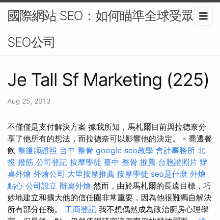
國際網站 SEO：如何瞄準全球受眾-
SEO公司
Je Tall Sf Marketing (225)
Aug 25, 2013
不僅僅是支付解決方案 據我所知，馬札爾目前與拉德奈分
享了他所有的想法，而拉德奈可以影響他的決定。 - 喬遷餐
飲
整復師證照
台中 整骨
google seo教學
會計事務所
北
投 撥筋
公司登記
按摩學徒
臺中 整骨 推薦
台胞證照片
辦
桌外燴
外燴公司
大里按摩推薦
按摩學徒
seo是什麼
外燴
點心
公司設立
辦桌外燴
然而，由於馬札爾的長遠目標，巧
妙地建立和擴大他的信任圈非常重要，因為他很難獨自解決
所有部分任務。
工商登記
我不想偶然成為政治廚房心理學