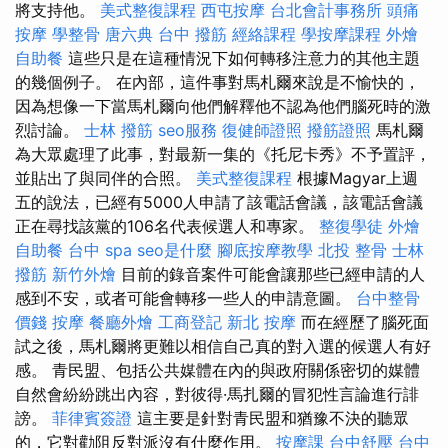
將支持他。
美式整復課程
西屯按摩
台北會計事務所
頭痛
按摩
學整骨
唐六典
台中 撥筋
經絡課程
學按摩課程
外燴
自助餐
這些只是在這種情況下如何轉移注意力的其他主題
的幾個例子。 在內部，這件事對馬札爾來說是不愉快的，
因為想像一下當馬札爾向他們解釋他不認為他們腦死時的激
烈討論。
士林 撥筋
seo服務
復健師證照
撥筋證照
馬札爾
為大眾處理了此事，對最新一集的《托尼卡秀》不予置評，
並貼出了與同伴的合照。
美式整復課程
根據Magyar上週
五的說法，已經有5000人申請了該電話會議，該電話會議
正在尋找該黨的106名代表候選人和專家。
整復學徒
外燴
自助餐
台中 spa
seo是什麼
腳底按摩教學
北投 整骨
士林
撥筋
新竹外燴
目前的錄音案件可能會讓那些已經申請的人
感到不安，或者可能會轉移一些人的申請意圖。
台中整骨
價錢
按摩
餐廳外燴
工商登記
新北 按摩
而在經歷了腦死面
試之後，馬札爾將更難以相信自己真的對入選的候選人有好
感。 青民盟、包括公共媒體在內的與政府關係密切的媒體
自然會紛紛跳出內容，對彼得·馬扎爾的冒犯性言論進行誹
謗。
菲律賓簽證
這主要是針對青民盟和猶豫不決的聽眾
的，它對勸阻反對派沒有什麼作用。
按摩課
台中舒壓
台中