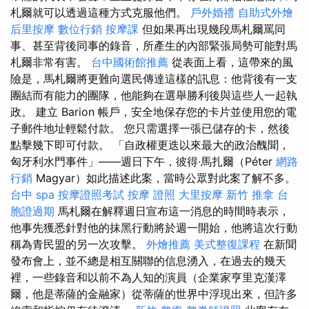
札爾就可以透過這種方式克服他們。
戶外婚禮
自助式外燴
后里按摩
數位行銷
按摩課
但如果再出現幾段馬札爾罵同
事、甚至背後同事的錄音，所產生的內部緊張局勢可能對馬
札爾非常有害。
台中國術館推薦
從表面上看，這帶來的風
險是，馬札爾將更難向選民傳達這樣的訊息：他背後有一支
團結而有能力的團隊，他能夠在選舉勝利後與這些人一起執
政。 建立 Barion 帳戶，安全地保存您的卡片並使用您的電
子郵件地址輕鬆付款。 您只需選擇一張已儲存的卡，然後
點擊幾下即可付款。 「自政權更迭以來最大的政治醜聞，
匈牙利水門事件」——週日下午，彼得·馬扎爾（Péter
網路
行銷
Magyar）如此描述此案，當時公眾對此案了解不多。
台中 spa
按摩證照考試
按摩 證照
大里按摩
新竹 推拿
台
胞證過期
馬札爾在解釋週日宣布這一消息的時間時表示，
他事先獲悉針對他的抹黑行動將於週一開始，他將這次行動
稱為青民盟的另一次攻擊。
外燴推薦
美式整復課程
在新聞
發布會上，並不總是相互關聯的信息湧入，在過去的幾天
裡，一些錄音和以前不為人知的演員（企業家亨里克漢澤
爾，他是蒂薩的金融家）從蒂薩的世界中浮現出來，但許多