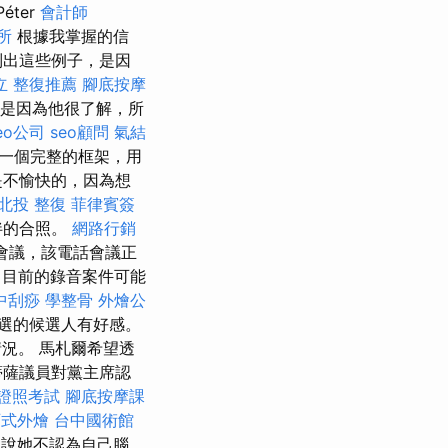
éter
會計師
所
根據我掌握的信
列出這些例子，是因
立
整復推薦
腳底按摩
是因為他很了解，所
eo公司
seo顧問
氣結
一個完整的框架，用
是不愉快的，因為想
北投 整復
菲律賓簽
伴的合照。
網路行銷
話會議，該電話會議正
目前的錄音案件可能
中刮痧
學整骨
外燴公
選的候選人有好感。
況。 馬札爾希望透
蒂薩議員對黨主席認
證照考試
腳底按摩課
西式外燴
台中國術館
是說她不認為自己腦