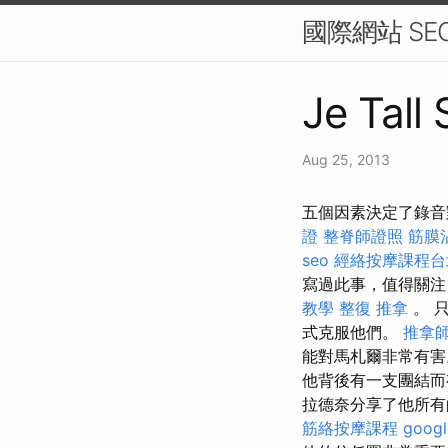
國際網站 S
Je Tall
Aug 25, 2013
五個因素決定了錄音對 
證
整脊師證照
筋膜
seo
經絡按摩課程台
寫過此事，值得關注
教學
整復 推拿
。 
式克服他們。
推拿
能對馬札爾非常有
他背後有一支團結而
拉德奈分享了他所有
筋絡按摩課程
goog