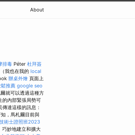
About
摩排毒
Péter
杜拜簽
麼（我也在我的
local
ook
辦桌外燴
頁面上
放鬆推薦
google seo
札爾就可以透過這種方
生的內部緊張局勢可
民傳達這樣的訊息：
所知，馬札爾目前與
技術士證照班2023
，巧妙地建立和擴大