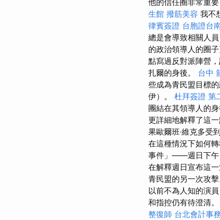
他的信任圈非常重要
生館
撥筋美容
我不
律賓簽證
台胞證台
總是會導致相關人員
的政治領導人的圈子
點寫過反對派陣營，
扎爾的身後。
台中 
些成為青民盟目標的
伊）。
杜拜簽證
第
團結在其領導人的身
更詳細地解釋了這
果歐爾班·維克多受
在這種情況下如何轉
事件」——週日下午，
在解釋週日宣布這一
青民盟的另一次攻擊
以前不為人知的演員
和指控仍有待澄清。 
整復師
台北會計事