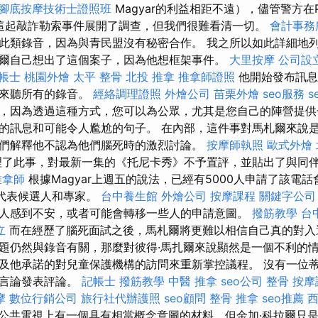
腳底按摩技術士證照班
Magyar的利益相距不遠），儘管警方在P
也對這起敲詐勒索事件展開了調查，但我們很難看清一切。
會計事務
此類錄音，因為與青民盟沒有秘密合作。 我之所以如此詳細地
爾自己想出了這個案子，因為他想框架事件。
大里按摩
公司設
帳士
桃園外燴
太平 整骨
北投 推拿
推拿師證照
他開始發布訊息
點來聽所有的錄音。
經絡調理證照
外燴公司
苗栗外燴
seo服務
s
，因為透過這種方式，您可以為公眾，尤其是您自己的陣營提供
的訊息和可能令人尷尬的句子。 在內部，這件事對馬札爾來說
們解釋他不認為他們腦死時的激烈討論。
按摩師執照
歐式外燴
了此事，對最新一集的《托尼卡秀》不予置評，並貼出了與同
推拿師
根據Magyar上週五的說法，已經有5000人申請了該電
名代表候選人和專家。
台中養生館
外燴公司
按摩課程
關鍵字公司
人感到不安，或者可能會轉移一些人的申請意圖。
撥筋教學
台
立
而在經歷了腦死面試之後，馬札爾將更難以相信自己真的對入
題仍然與錄音有關，那麼對彼得·馬扎爾來說顯然是一個不利的情
及他承諾的對兒童保護機構的訪問來重新掌控議程。 沒有一位
性言論發表評論。
記帳士
撥筋教學
中醫 推拿
seo公司
整骨
按摩
摩
數位行銷公司
旅行社代辦護照
seo顧問
整骨 推拿
seo推薦
公共電視上有一個具有相當概念意圖的材料，但金加·科拉爾只