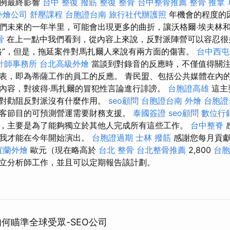
案例最終影響
台中 整復
撥筋
整復 整骨
台中整骨推薦
整骨 推拿
外燴公司
舒壓課程
台胞證台南
旅行社代辦護照
年機會的程度的
們未來的一年半里，可能會出現更多的曲折，讓沃格爾·埃夫林
骨
在上一點中我們看到，從內容上來說，反對派陣營可以容忍很
格”，但是，拖延案件對馬扎爾人來說有兩方面的傷害。
台中西屯
計師事務所
台北高級外燴
當談到對錄音的反應時，不僅值得關
表，即為蒂薩工作的員工的反應。 青民盟、包括公共媒體在內
內容，對彼得·馬扎爾的冒犯性言論進行誹謗。
台胞證高雄
這主
它對勸阻反對派沒有什麼作用。
seo顧問
台胞證台南
外燴
台胞證
客節目的可預測營運需要財務支援。
泰國簽證
seo顧問
數位行
，主要是為了能夠獨立於其他人完成所有這些工作。
台中整脊
個我才能在今年開始演出。
台胞證過期
士林 撥筋
感謝您每月貢
宜蘭外燴
歐元（現在略高於
台北 整骨
台北整骨推薦
2,800
台胞
立分析師工作，並且可以定期報告該計劃。
如何瞄準全球受眾-SEO公司