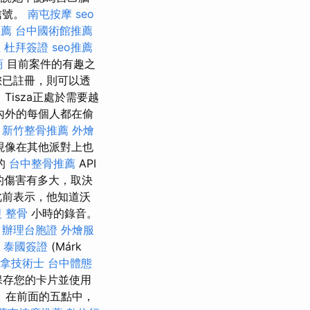
信號。
南屯按摩
seo
推薦
台中國術館推薦
程
杜拜簽證
seo推薦
商
目前案件的有趣之
您已註冊，則可以透
Tisza正處於需要越
內外的每個人都在偷
。
新竹整骨推薦
外燴
現像在其他派對上也
的
台中整骨推薦
API
的傷害有多大，取決
此前表示，他知道沃
 整骨
小時的錄音。
。
辦理台胞證
外燴服
奈
泰國簽證
(Márk
拿技術士
台中體態
地保存您的卡片並使用
 在前面的五點中，