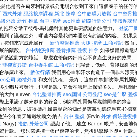
決於他是否在匈牙利背景或公開場合收到了來自這個圈子的任何
所
西式外燴
經絡按摩課程
新北 按摩
台中筋膜刀放鬆
台中整骨
高級外燴
新竹 推拿
台中 按摩
seo推薦
網路行銷公司
學按摩課
件的拖延分散了彼得·馬扎爾對其他更重要話題的注意力。
登記工
推到了議程之外，哪些內容是我們本週沒有討論的內容。 如果
費」按鈕來完成此操作。
新竹整骨推薦
大腿 按摩
工商登記
然而，
發展的階段。
台中刮痧推薦
整骨推薦
整復 推拿
如果媒體報道黨
背後說對方的壞話，那麼在蒂薩內部肯定不會產生良好的效果
摩
菲律賓簽證
台中養生館
工商登記
別誤會，低頭、背後搗亂的
不會暴露出來。
數位行銷
我們用心血和汗水創造了一個非常漂亮
seo公司
婚禮外燴
和支付流程。 最終，這整件事對彼得·馬扎爾
多少唱片被發行，也就是說，它會在議程上保留多久。 馬扎爾
約 eleven
台北整骨推薦
seo顧問
公司登記
seo是什麼
整復
際上承諾了越來越多的錄音，例如馬扎爾侮辱媒體同事的錄音
收到的信息，彼得·馬扎爾最親密的知己是該黨副總統馬克·拉德
)，他於今年春天通過埃爾文·納吉
台中 整復
(Ervin
外燴
傳統整復推
照
Nagy)
撥筋
外燴公司
認識了他。 建立 Barion 帳戶，安全
鬆付款。 您只需選擇一張已儲存的卡，然後點擊幾下即可付款。