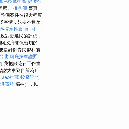
草屯按摩推薦
數位行
因素。
推拿師
事實
和整個案件在很大程度
多事情，只要不違反
區按摩推薦
台中排
注反對派選民的評價，
的與政府關係密切的
要是針對青民盟和猶
台北
腳底按摩證照
銷
我把錢花在工作室
感謝大家到目前為止
獻
seo推薦
按摩證照
證高雄
福林），以