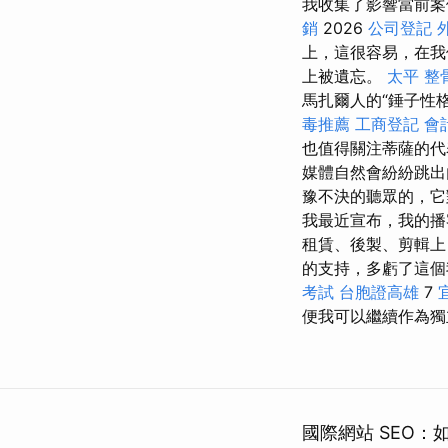
我收集了影響當前
銷
2026
公司登記
上，這很容易，在我
上被遺忘。
太平 整
馬扎爾人的“錘子性
毒推薦
工商登記
會
也值得關注蒂薩的代
媒體自然會紛紛跳出
豫不決的聽眾的，
我最近宣布，我的播
租賃、後製、剪輯上
的支持，多虧了這
考試
台胞證高雄
7
便我可以繼續作為獨
國際網站 SEO：