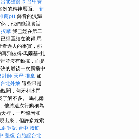
台北整復師
台中養
案例的精神層面。
菲
薦ptt
錄音的洩漏
當然，他們能說實話
里按摩
我已經在第二
已經團結在彼得·馬
看看過去的事實，那
再到彼得·馬爾基-扎
營並沒有動搖，而是
否決的最後一次廣播中
會計師
天母 推拿
如
台北外燴
這些只是
治醜聞，匈牙利水門
此案了解不多。 馬札爾
，他將這次行動稱為
幾天裡，一些錄音和
現出來，但許多線索
工商登記
台中 撥筋
中 整復
台胞證台北