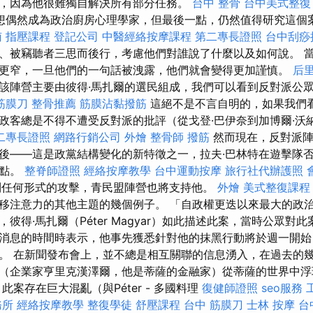
，因為他很難獨自解決所有部分任務。
台中 整骨
台中美式整復
想偶然成為政治廚房心理學家，但最後一點，仍然值得研究這個
南
指壓課程
登記公司
中醫經絡按摩課程
第二專長證照
台中刮痧推
、被竊聽者三思而後行，考慮他們對誰說了什麼以及如何說。 
更窄，一旦他們的一句話被洩露，他們就會變得更加謹慎。
后
該陣營主要由彼得·馬扎爾的選民組成，我們可以看到反對派公眾
筋膜刀
整骨推薦
筋膜沾黏撥筋
這絕不是不言自明的，如果我們
政客總是不得不遭受反對派的批評（從戈登·巴伊奈到加博爾·沃納
二專長證照
網路行銷公司
外燴
整骨師
撥筋
然而現在，反對派陣
後——這是政黨結構變化的新特徵之一，拉夫·巴林特在遊擊隊
一點。
整脊師證照
經絡按摩教學
台中運動按摩
旅行社代辦護照
到任何形式的攻擊，青民盟陣營也將支持他。
外燴
美式整復課程
移注意力的其他主題的幾個例子。 「自政權更迭以來最大的政
彼得·馬扎爾（Péter Magyar）如此描述此案，當時公眾對
消息的時間時表示，他事先獲悉針對他的抹黑行動將於週一開始
。 在新聞發布會上，並不總是相互關聯的信息湧入，在過去的
（企業家亨里克漢澤爾，他是蒂薩的金融家）從蒂薩的世界中浮
此案存在巨大混亂（與Péter - 多國料理
復健師證照
seo服務
務所
經絡按摩教學
整復學徒
舒壓課程
台中 筋膜刀
士林 按摩
台