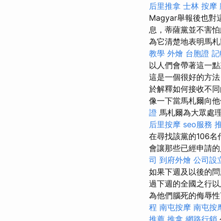
后里推拿
士林 按摩
Magyar舉報後
息，蒂薩黨並不害怕
為它清楚地表明馬札
教學
外燴
台胞證
記
以人們會帶著這一
這是一個很好的方法
於解釋如何接收不同
像一下當馬札爾向他
證
馬札爾為大眾處理
后里按摩
seo服務
在尋找該黨的106
會讓那些已經申請的
司
到府外燴
公司設
如果下週及以後的問
過下週的全國之行以
為他們腦死的侮辱
程
南屯按摩
南屯按
推薦
推拿
網路行銷