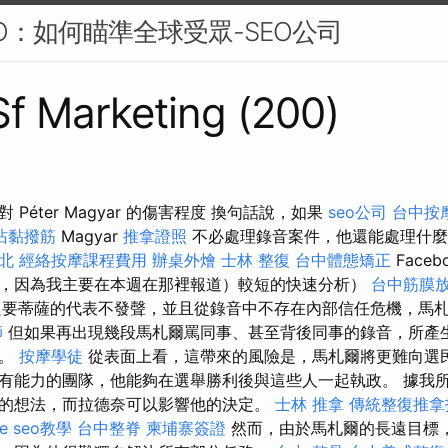
EO：如何瞄準全球受眾-SEO公司
 Sf Marketing (200)
Péter Magyar 的傷害程度 換句話說，如果
seo公司
台中按
沾黏撥筋
Magyar
推拿證照
不必處理錄音案件，他還能處理什
北
經絡按摩課程費用
辦桌外燴
士林 整復
台中體態矯正
Faceb
，因為我主要在本週在那裡報道）較短的快速分析）
台中筋膜
只要蒂薩的代表不發聲，並且從錄音中不存在內部信任危機，馬
師
但如果再出現幾段馬札爾罵同事、甚至背後同事的錄音，所產
害。
按摩學徒
從表面上看，這帶來的風險是，馬札爾將更難向選
有能力的團隊，他能夠在選舉勝利後與這些人一起執政。 據我
的想法，而拉德奈可以影響他的決定。
士林 推拿
傳統整復推拿
le seo教學
台中整脊
柬埔寨簽證
然而，由於馬札爾的長遠目標