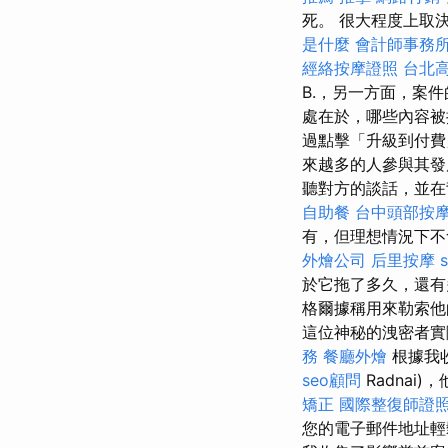
死。 很大程度上取
是什麼
會計師事務
經絡按摩證照
台北
B.，另一方面，案
處在於，哪些內容被
過點擊「升級到付
來越多的人參與其
聽對方的談話，並在
自助餐
台中頭部按
有，但理想情況下
外燴公司
后里按摩
於它拖了多久，還有
格爾據稱用來勒索他的大
這位神秘的洩密者實
務
餐廳外燴
根據我
seo顧問
Radnai
矯正
國際整復師證
您的電子郵件地址輕