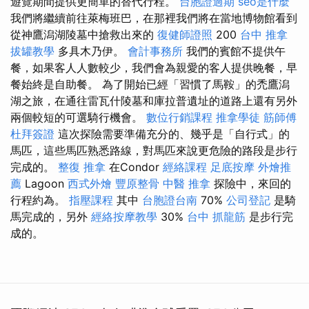
遊覽期間提供更簡單的替代行程。
台胞證過期
seo是什麼
我們將繼續前往萊梅班巴，在那裡我們將在當地博物館看到
從神鷹潟湖陵墓中搶救出來的
復健師證照
200
台中 推拿
拔罐教學
多具木乃伊。
會計事務所
我們的賓館不提供午
餐，如果客人人數較少，我們會為親愛的客人提供晚餐，早
餐始終是自助餐。 為了開始已經「習慣了馬鞍」的禿鷹潟
湖之旅，在通往雷瓦什陵墓和庫拉普遺址的道路上還有另外
兩個較短的可選騎行機會。
數位行銷課程
推拿學徒
筋師傅
杜拜簽證
這次探險需要準備充分的、幾乎是「自行式」的
馬匹，這些馬匹熟悉路線，對馬匹來說更危險的路段是步行
完成的。
整復 推拿
在Condor
經絡課程
足底按摩
外燴推
薦
Lagoon
西式外燴
豐原整骨
中醫 推拿
探險中，來回的
行程約為。
指壓課程
其中
台胞證台南
70%
公司登記
是騎
馬完成的，另外
經絡按摩教學
30%
台中 抓龍筋
是步行完
成的。