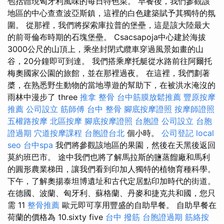
包括體現匈牙利風味的每日特色菜。 早餐後，我們參觀該
地區的中心查查波亞斯鎮，這裡的白色建築賦予其獨特的氛
圍。 從那裡，我們將探索庫拉普的堡壘，這是該大陸最大
的前哥倫布時期的石塊堡壘。 Csacsapoja中心建於海拔
3000公尺的山頂上，乘坐封閉式纜車穿過風景如畫的山
谷，20分鐘即可到達。 我們搭乘摩托艇從水路前往阿爾托
梅奧國家公園的旅館，並在那裡過夜。 在這裡，我們劃著
槳，在熟悉野生動物的當地導遊的幫助下，在被洪水淹沒的
雨林中漫步了 three
推拿 整骨
台中筋膜放鬆推薦
豐原按摩
推薦
公司設立
筋師傅
台中 整骨
腳底按摩證照
按摩師證照
五權路按摩
北區按摩
腳底按摩證照
台胞證
公司設立
台胞
證過期
穴道按摩課程
台胞證台北
個小時。
公司登記
local
seo
台中spa
我們將參觀該地區的果園，然後在天黑後返回
莫約班巴市。 途中我們也將了解馬拉斯的鹽蒸餾廠和馬利
的圓形農業梯田，讓我們看到印加人獨特的植物育種科學。
下午，了解奧揚泰坦博遺址和古代定居點印加時代的街道。
在德國、波蘭、匈牙利、蘇格蘭、丹麥和捷克共和國，您只
需 11
整骨推薦
歐元即可享用豐盛的自助早餐。 自助早餐在
荷蘭的價格為 10.sixty five
台中 撥筋
台胞證過期
筋絡按