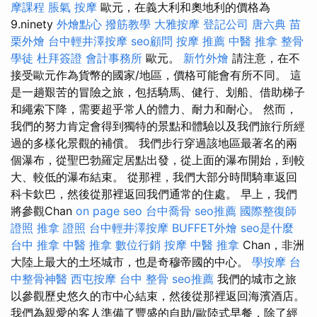
摩課程
脹氣 按摩
歐元，在義大利和奧地利的價格為
9.ninety
外燴點心
撥筋教學
大雅按摩
登記公司
唐六典
苗
栗外燴
台中輕井澤按摩
seo顧問
按摩 推薦
中醫 推拿
整骨
學徒
杜拜簽證
會計事務所
歐元。
新竹外燴
請注意，在不
接受歐元作為貨幣的國家/地區，價格可能會有所不同。 這
是一趟艱苦的冒險之旅，包括騎馬、健行、划船、借助梯子
和繩索下降，需要超乎常人的體力、耐力和耐心。 然而，
我們的努力肯定會得到獨特的景點和體驗以及我們旅行所經
過的多樣化景觀的補償。 我們步行穿過該地區最著名的兩
個瀑布，從聖巴勃羅定居點出發，從上面的瀑布開始，到較
大、較低的瀑布結束。 從那裡，我們大部分時間騎車返回
科卡欽巴，然後從那裡返回我們通常的住處。 早上，我們
將參觀Chan
on page seo
台中喬骨
seo推薦
國際整復師
證照
推拿 證照
台中輕井澤按摩
BUFFET外燴
seo是什麼
台中 推拿
中醫 推拿
數位行銷
按摩
中醫 推拿
Chan，非洲
大陸上最大的土坯城市，也是奇穆帝國的中心。
學按摩
台
中整骨神醫
西屯按摩
台中 整骨
seo推薦
我們的城市之旅
以參觀歷史悠久的市中心結束，然後從那裡返回海濱酒店。
我們為親愛的客人準備了豐盛的自助/歐陸式早餐，除了經