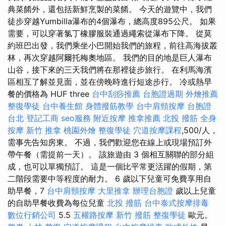
典菜餚外，還包括新鮮烹製的菜餚。 今天的遊覽中，我們
徒步穿越Yumbilla瀑布的4個瀑布，總高度895公尺。 如果
需要，可以穿著氯丁橡膠服裝通過繩索從瀑布下降。 從莫
約班巴出發，我們乘坐小巴開始我們的旅程，前往高海拔叢
林，再次穿越阿爾托梅奧地區。 我們的目的地是巨人瀑布
山谷，接下來的三天我們將在那裡徒步旅行。 在利馬海濱
區相互了解並見面，並在傍晚時進行短途步行。 冷或熱早
餐的價格為 HUF three
台中刮痧推薦
台胞證過期
外燴推薦
整復學徒
台中養生館
身體撥筋教學
台中肩頸按摩
台胞證
台北
登記工商
seo服務
附近按摩
推拿推薦
北投 撥筋
全身
按摩
新竹 推拿
桃園外燴
整復學徒
穴道按摩課程
,500/人，
需事先告知房東。 不過，我們歡迎您在線上或現場預訂外
帶午餐（需提前一天）。 該旅遊由 3 個相互關聯的部分組
成，也可以單獨預訂。 這是一個比平常更活躍的假期，第
二階段需要中等程度的耐力。 6 歲以下兒童可免費享用自
助早餐，7
台中肩頸按摩
大里推拿
辦理台胞證
歲以上兒童
的自助早餐收費為每位兒童
北投 撥筋
台中泰式按摩排毒
數位行銷公司
5.5
五權路按摩
新竹 撥筋
整復學徒
歐元。