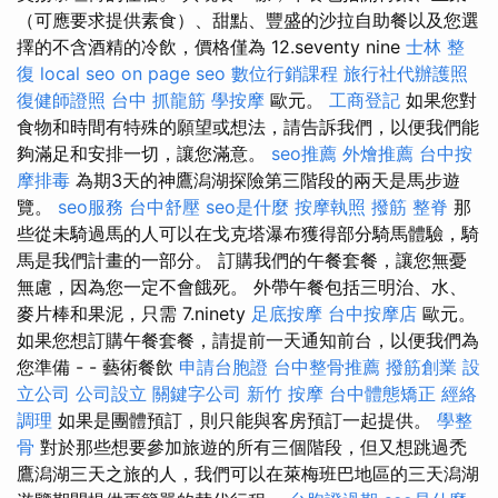
（可應要求提供素食）、甜點、豐盛的沙拉自助餐以及您選
擇的不含酒精的冷飲，價格僅為 12.seventy nine
士林 整
復
local seo
on page seo
數位行銷課程
旅行社代辦護照
復健師證照
台中 抓龍筋
學按摩
歐元。
工商登記
如果您對
食物和時間有特殊的願望或想法，請告訴我們，以便我們能
夠滿足和安排一切，讓您滿意。
seo推薦
外燴推薦
台中按
摩排毒
為期3天的神鷹潟湖探險第三階段的兩天是馬步遊
覽。
seo服務
台中舒壓
seo是什麼
按摩執照
撥筋
整脊
那
些從未騎過馬的人可以在戈克塔瀑布獲得部分騎馬體驗，騎
馬是我們計畫的一部分。 訂購我們的午餐套餐，讓您無憂
無慮，因為您一定不會餓死。 外帶午餐包括三明治、水、
麥片棒和果泥，只需 7.ninety
足底按摩
台中按摩店
歐元。
如果您想訂購午餐套餐，請提前一天通知前台，以便我們為
您準備 - - 藝術餐飲
申請台胞證
台中整骨推薦
撥筋創業
設
立公司
公司設立
關鍵字公司
新竹 按摩
台中體態矯正
經絡
調理
如果是團體預訂，則只能與客房預訂一起提供。
學整
骨
對於那些想要參加旅遊的所有三個階段，但又想跳過禿
鷹潟湖三天之旅的人，我們可以在萊梅班巴地區的三天潟湖