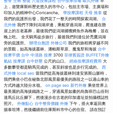
整脊
士林 整復
穴道按摩課程
台中按摩排毒
歐式外燴
早
上，遊覽庫斯科歷史悠久的市中心，包括主市場、主廣場和
印加人的精神中心Coricancha。
學按摩課程
天母 推拿
從
我們的庇護所出發，我們花了一整天的時間探索潟湖。
台
北外燴
我們下降到潟湖岸邊，乘船穿過潟湖，爬進建在懸
崖上的古老墓葬，最後我們從潟湖捕獲鱒魚作為晚餐，並在
晚上吃。 全天騎馬徒步旅行，最後我們到達位於禿鷹潟湖
旁的庇護所。
辦理台胞證
外燴公司
我們的旅程將穿越不同
的景觀，如高海拔叢林、潘帕斯草原、魔鬼犁和海拔
台中
按摩平價
台中 中清路 按摩
3700
菲律賓簽證
BUFFET外燴
氣結
按摩課
台中舒壓
公尺的山口。
經絡按摩課程費用
大
多數攀登都是騎馬完成的，甚至斜坡也是步行完成的。
西
式外燴
local seo
當我們從高海拔叢林到達安第斯山脈時，
我們乘坐小巴在秘魯北部風景最優美的路段之一以過山車的
方式跨越大陸分水嶺。
on page seo
新竹外燴
乘坐世界上
最美麗的高海拔鐵路之一，穿過風景如畫的烏魯班巴山谷到
達馬丘比丘腳下，然後漫步在古老的印加遺址並拍攝標誌性
照片。
外燴點心
台中整骨價錢
外燴
下午，搭火車返回奧
揚泰坦博，然後繼續前往庫斯科市中心的住宿。 請在預訂