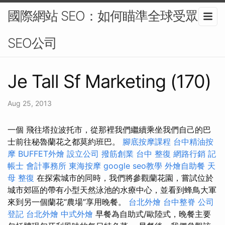
國際網站 SEO：如何瞄準全球受眾-
SEO公司
Je Tall Sf Marketing (170)
Aug 25, 2013
一個 飛往塔拉波托市，從那裡我們繼續乘坐我們自己的巴
士前往秘魯蘭花之都莫約班巴。
腳底按摩課程
台中精油按
摩
BUFFET外燴
設立公司
撥筋創業
台中 整復
網路行銷
記
帳士
會計事務所
東海按摩
google seo教學
外燴自助餐
天
母 整復
在探索城市的同時，我們將參觀蘭花園，嘗試位於
城市郊區的帶有小型天然泳池的水療中心，並看到蜂鳥大軍
來到另一個蘭花“農場”享用晚餐。
台北外燴
台中整脊
公司
登記
台北外燴
中式外燴
早餐為自助式/歐陸式，晚餐主要