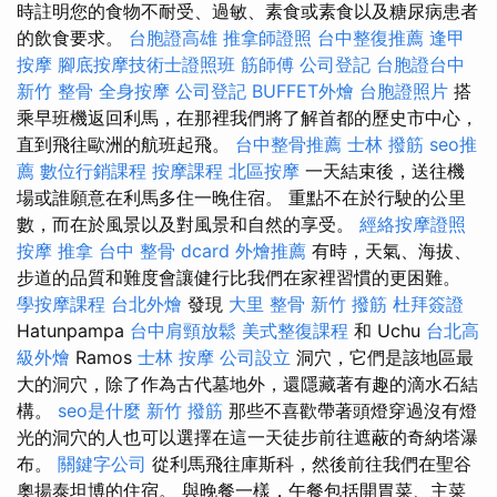
時註明您的食物不耐受、過敏、素食或素食以及糖尿病患者
的飲食要求。
台胞證高雄
推拿師證照
台中整復推薦
逢甲
按摩
腳底按摩技術士證照班
筋師傅
公司登記
台胞證台中
新竹 整骨
全身按摩
公司登記
BUFFET外燴
台胞證照片
搭
乘早班機返回利馬，在那裡我們將了解首都的歷史市中心，
直到飛往歐洲的航班起飛。
台中整骨推薦
士林 撥筋
seo推
薦
數位行銷課程
按摩課程
北區按摩
一天結束後，送往機
場或誰願意在利馬多住一晚住宿。 重點不在於行駛的公里
數，而在於風景以及對風景和自然的享受。
經絡按摩證照
按摩
推拿
台中 整骨 dcard
外燴推薦
有時，天氣、海拔、
步道的品質和難度會讓健行比我們在家裡習慣的更困難。
學按摩課程
台北外燴
發現
大里 整骨
新竹 撥筋
杜拜簽證
Hatunpampa
台中肩頸放鬆
美式整復課程
和 Uchu
台北高
級外燴
Ramos
士林 按摩
公司設立
洞穴，它們是該地區最
大的洞穴，除了作為古代墓地外，還隱藏著有趣的滴水石結
構。
seo是什麼
新竹 撥筋
那些不喜歡帶著頭燈穿過沒有燈
光的洞穴的人也可以選擇在這一天徒步前往遮蔽的奇納塔瀑
布。
關鍵字公司
從利馬飛往庫斯科，然後前往我們在聖谷
奧揚泰坦博的住宿。 與晚餐一樣，午餐包括開胃菜、主菜