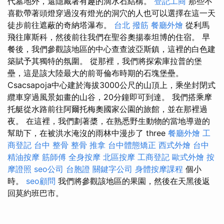
代墓地外，還隱藏著有趣的滴水石結構。
登記工商
那些不
喜歡帶著頭燈穿過沒有燈光的洞穴的人也可以選擇在這一天
徒步前往遮蔽的奇納塔瀑布。
台北 撥筋
餐廳外燴
從利馬
飛往庫斯科，然後前往我們在聖谷奧揚泰坦博的住宿。 早
餐後，我們參觀該地區的中心查查波亞斯鎮，這裡的白色建
築賦予其獨特的氛圍。 從那裡，我們將探索庫拉普的堡
壘，這是該大陸最大的前哥倫布時期的石塊堡壘。
Csacsapoja中心建於海拔3000公尺的山頂上，乘坐封閉式
纜車穿過風景如畫的山谷，20分鐘即可到達。 我們搭乘摩
托艇從水路前往阿爾托梅奧國家公園的旅館，並在那裡過
夜。 在這裡，我們劃著槳，在熟悉野生動物的當地導遊的
幫助下，在被洪水淹沒的雨林中漫步了 three
餐廳外燴
工
商登記
台中 整骨
整骨 推拿
台中體態矯正
西式外燴
台中
精油按摩
筋師傅
全身按摩
北區按摩
工商登記
歐式外燴
按
摩證照
seo公司
台胞證
關鍵字公司
身體按摩課程
個小
時。
seo顧問
我們將參觀該地區的果園，然後在天黑後返
回莫約班巴市。