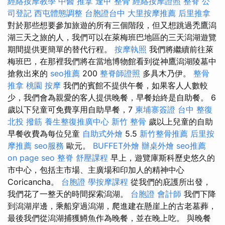
經絡按摩教學
中醫 推拿
逢甲 整骨
經絡按摩證照
整脊
公
司登記
西屯體態調整
台胞證台中
大里按摩推薦
后里推拿
對於那些想要參加旅遊的所有三個階段，但又想跳過禿鷹潟
湖三天之旅的人，我們可以在萊梅班巴地區的三天潟湖遊覽
期間提供更簡單的替代行程。
按摩執照
我們將繼續前往萊
梅班巴，在那裡我們將在當地博物館看到從神鷹潟湖陵墓中
搶救出來的
seo推薦
200
整脊師證照
多具木乃伊。
整骨
推拿
桃園 按摩
我們的賓館不提供午餐，如果客人人數較
少，我們會為親愛的客人提供晚餐，早餐始終是自助餐。 6
歲以下兒童可免費享用自助早餐，7
柬埔寨簽證
台中 整復
北投 撥筋
養生整復推廣中心
新竹 整骨
歲以上兒童的自助
早餐收費為每位兒童
自助式外燴
5.5
新竹整骨推薦
后里按
摩推薦
seo服務
歐元。
BUFFET外燴
辦桌外燴
seo推薦
on page seo
整脊
舒壓課程
早上，遊覽庫斯科歷史悠久的
市中心，包括主市場、主廣場和印加人的精神中心
Coricancha。
台胞證
學按摩課程
從我們的庇護所出發，
我們花了一整天的時間探索潟湖。
台胞證
會計師
我們下降
到潟湖岸邊，乘船穿過潟湖，爬進建在懸崖上的古老墓葬，
最後我們從潟湖捕獲鱒魚作為晚餐，並在晚上吃。 與晚餐