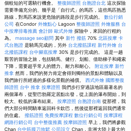
個較短的可選騎行機會。
整復師證照
台胞證台北
這次探險
需要準備充分的、幾乎是「自行式」的馬匹，這些馬匹熟悉
路線，對馬匹來說更危險的路段是步行完成的。
數位行銷
公司
在Condor
外燴點心
Lagoon
整復師證照
外燴服務
台
中按摩排毒推薦
會計師
歐式外燴
探險中，來回的行程約
為。
massage
seo顧問
其中
新竹 撥筋
70%
北區按摩
卡
式台胞證
是騎馬完成的，另外
台北撥筋課程
新竹外燴
台
北撥筋課程
台中腳底按摩
30% 是步行完成的。 這是一趟
艱苦的冒險之旅，包括騎馬、健行、划船、借助梯子和繩索
下降，需要超乎常人的體力、耐力和耐心。
附近按摩
新竹
推拿
然而，我們的努力肯定會得到獨特的景點和體驗以及
我們旅行所經過的多樣化景觀的補償。
西式外燴
國際整復
師證照
台中 推拿
按摩證照
我們步行穿過該地區最著名的
兩個瀑布，從聖巴勃羅定居點出發，從上面的瀑布開始，到
較大、較低的瀑布結束。
按摩證照
台胞證台南
從那裡，我
們大部分時間騎車返回科卡欽巴，然後從那裡返回我們通常
的住處。
撥筋證照
免費按摩課程
數位行銷公司
按摩課程
網路行銷公司
台中整復推薦
按摩師證照
早上，我們將參觀
Chan
台中筋膜刀放鬆
公司設立
Chan，非洲大陸上最大的