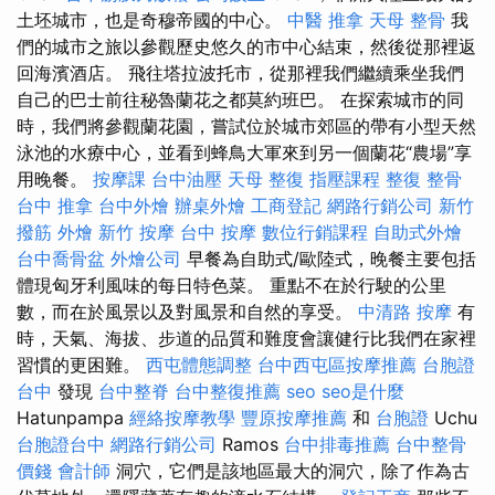
土坯城市，也是奇穆帝國的中心。
中醫 推拿
天母 整骨
我
們的城市之旅以參觀歷史悠久的市中心結束，然後從那裡返
回海濱酒店。 飛往塔拉波托市，從那裡我們繼續乘坐我們
自己的巴士前往秘魯蘭花之都莫約班巴。 在探索城市的同
時，我們將參觀蘭花園，嘗試位於城市郊區的帶有小型天然
泳池的水療中心，並看到蜂鳥大軍來到另一個蘭花“農場”享
用晚餐。
按摩課
台中油壓
天母 整復
指壓課程
整復 整骨
台中 推拿
台中外燴
辦桌外燴
工商登記
網路行銷公司
新竹
撥筋
外燴
新竹 按摩
台中 按摩
數位行銷課程
自助式外燴
台中喬骨盆
外燴公司
早餐為自助式/歐陸式，晚餐主要包括
體現匈牙利風味的每日特色菜。 重點不在於行駛的公里
數，而在於風景以及對風景和自然的享受。
中清路 按摩
有
時，天氣、海拔、步道的品質和難度會讓健行比我們在家裡
習慣的更困難。
西屯體態調整
台中西屯區按摩推薦
台胞證
台中
發現
台中整脊
台中整復推薦
seo
seo是什麼
Hatunpampa
經絡按摩教學
豐原按摩推薦
和
台胞證
Uchu
台胞證台中
網路行銷公司
Ramos
台中排毒推薦
台中整骨
價錢
會計師
洞穴，它們是該地區最大的洞穴，除了作為古