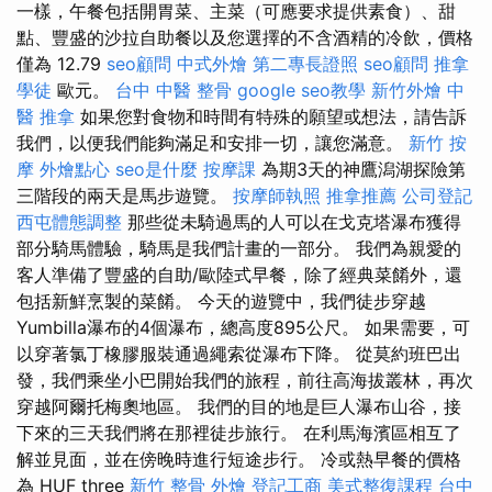
一樣，午餐包括開胃菜、主菜（可應要求提供素食）、甜
點、豐盛的沙拉自助餐以及您選擇的不含酒精的冷飲，價格
僅為 12.79
seo顧問
中式外燴
第二專長證照
seo顧問
推拿
學徒
歐元。
台中 中醫 整骨
google seo教學
新竹外燴
中
醫 推拿
如果您對食物和時間有特殊的願望或想法，請告訴
我們，以便我們能夠滿足和安排一切，讓您滿意。
新竹 按
摩
外燴點心
seo是什麼
按摩課
為期3天的神鷹潟湖探險第
三階段的兩天是馬步遊覽。
按摩師執照
推拿推薦
公司登記
西屯體態調整
那些從未騎過馬的人可以在戈克塔瀑布獲得
部分騎馬體驗，騎馬是我們計畫的一部分。 我們為親愛的
客人準備了豐盛的自助/歐陸式早餐，除了經典菜餚外，還
包括新鮮烹製的菜餚。 今天的遊覽中，我們徒步穿越
Yumbilla瀑布的4個瀑布，總高度895公尺。 如果需要，可
以穿著氯丁橡膠服裝通過繩索從瀑布下降。 從莫約班巴出
發，我們乘坐小巴開始我們的旅程，前往高海拔叢林，再次
穿越阿爾托梅奧地區。 我們的目的地是巨人瀑布山谷，接
下來的三天我們將在那裡徒步旅行。 在利馬海濱區相互了
解並見面，並在傍晚時進行短途步行。 冷或熱早餐的價格
為 HUF three
新竹 整骨
外燴
登記工商
美式整復課程
台中