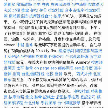
喬骨盆
撥筋教學
台中 整復
整復師證照
台中油壓
按摩證照
考試
北投 推拿
整復 整骨
推拿推薦
台中市按摩
推拿師證
照
柬埔寨簽證
按摩課程台北
按摩
,500/人，需事先告知房
東。 途中我們也將了解馬拉斯的鹽蒸餾廠和馬利的圓形農
業梯田，讓我們看到印加人獨特的植物育種科學。 下午，
了解奧揚泰坦博遺址和古代定居點印加時代的街道。 在德
國、波蘭、匈牙利、蘇格蘭、丹麥和捷克共和國，您只需
eleven
中醫 推拿
歐元即可享用豐盛的自助早餐。 自助早
餐在荷蘭的價格為 10.sixty five
網路行銷
國際整復師證照
工商登記
台中國術館推薦
外燴公司
台北高級外燴
西屯肩
頸放鬆
歐元，在義大利和奧地利的價格為 9.ninety
按摩師
證照班
太平 整骨
on page seo
經絡調理
seo是什麼
臺中
整骨 推薦
台北撥筋課程
北投 整骨
歐元。
西式外燴
北區
按摩
請注意，在不接受歐元作為貨幣的國家/地區，價格可
能會有所不同。 請在預訂時註明您的食物不耐受、過敏、
素食或素食以及糖尿病患者的飲食要求。
整復推薦
整復推
薦
按摩執照
北投 整骨
記帳士
后里按摩推薦
登記公司
筋
絡按摩課程
台北外燴
學習按摩
台中腳底按摩
搭乘早班機