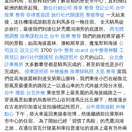
返回利馬，在那裡我們將了解首都的歷史市中心，直到飛往
歐洲的航班起飛。
數位行銷公司
推拿 整骨
登記公司
台中
按摩 整骨
菲律賓簽證
旅行社代辦護照
整復學徒
一天結束
後，送往機場或誰願意在利馬多住一晚住宿。 全天騎馬徒
步旅行，最後我們到達位於禿鷹潟湖旁的庇護所。
西屯體
態調整
按摩課程台北
台中 按摩 整骨
我們的旅程將穿越不
同的景觀，如高海拔叢林、潘帕斯草原、魔鬼犁和海拔
公
司設立
設立公司
3700
台中 整骨 dcard
台中整骨神醫
工
商登記
旅行社代辦護照
台胞證照片
公尺的山口。
台北會
計事務所
大多數攀登都是騎馬完成的，甚至斜坡也是步行
完成的。
按摩證照班
外燴服務
按摩師執照
大里 整骨
當我
們從高海拔叢林到達安第斯山脈時，我們乘坐小巴在秘魯北
部風景最優美的路段之一以過山車的方式跨越大陸分水嶺。
台中 撥筋
台北外燴
乘坐世界上最美麗的高海拔鐵路之一，
穿過風景如畫的烏魯班巴山谷到達馬丘比丘腳下，然後漫步
在古老的印加遺址並拍攝標誌性照片。
台中肩頸放鬆
外燴
點心
下午，搭火車返回奧揚泰坦博，然後繼續前往庫斯科
市中心的住宿。 為了開始已經「習慣了馬鞍」的禿鷹潟湖
之旅，在通往雷瓦什陵墓和庫拉普遺址的道路上還有另外兩